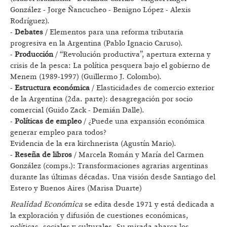
González - Jorge Ñancucheo - Benigno López - Alexis
Rodríguez).
-
Debates
/ Elementos para una reforma tributaria
progresiva en la Argentina (Pablo Ignacio Caruso).
-
Producción
/ “Revolución productiva”, apertura externa y
crisis de la pesca: La política pesquera bajo el gobierno de
Menem (1989-1997) (Guillermo J. Colombo).
-
Estructura económica
/ Elasticidades de comercio exterior
de la Argentina (2da. parte): desagregación por socio
comercial (Guido Zack - Demián Dalle).
-
Políticas de empleo
/ ¿Puede una expansión económica
generar empleo para todos?
Evidencia de la era kirchnerista (Agustín Mario).
-
Reseña de libros
/ Marcela Román y María del Carmen
González (comps.): Transformaciones agrarias argentinas
durante las últimas décadas. Una visión desde Santiago del
Estero y Buenos Aires (Marisa Duarte)
Realidad Económica
se edita desde 1971 y está dedicada a
la exploración y difusión de cuestiones económicas,
políticas, sociales y culturales. Su mirada abarca los