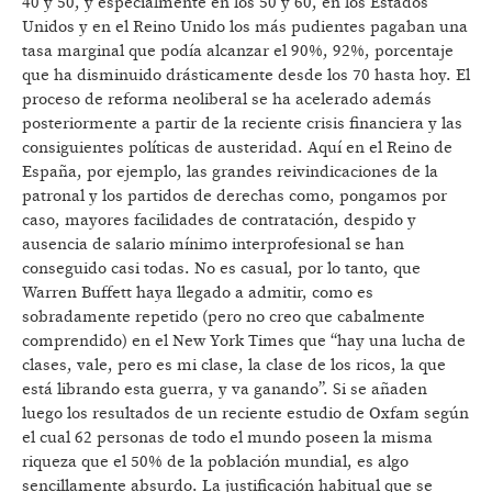
40 y 50, y especialmente en los 50 y 60, en los Estados
Unidos y en el Reino Unido los más pudientes pagaban una
tasa marginal que podía alcanzar el 90%, 92%, porcentaje
que ha disminuido drásticamente desde los 70 hasta hoy. El
proceso de reforma neoliberal se ha acelerado además
posteriormente a partir de la reciente crisis financiera y las
consiguientes políticas de austeridad. Aquí en el Reino de
España, por ejemplo, las grandes reivindicaciones de la
patronal y los partidos de derechas como, pongamos por
caso, mayores facilidades de contratación, despido y
ausencia de salario mínimo interprofesional se han
conseguido casi todas. No es casual, por lo tanto, que
Warren Buffett haya llegado a admitir, como es
sobradamente repetido (pero no creo que cabalmente
comprendido) en el New York Times que “hay una lucha de
clases, vale, pero es mi clase, la clase de los ricos, la que
está librando esta guerra, y va ganando”. Si se añaden
luego los resultados de un reciente estudio de Oxfam según
el cual 62 personas de todo el mundo poseen la misma
riqueza que el 50% de la población mundial, es algo
sencillamente absurdo. La justificación habitual que se