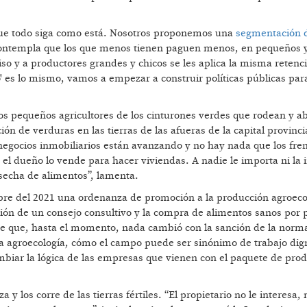
 que todo siga como está. Nosotros proponemos una
segmentación 
ue contempla que los que menos tienen paguen menos, en pequeños 
o y a productores grandes y chicos se les aplica la misma retenc
 es lo mismo, vamos a empezar a construir políticas públicas par
os pequeños agricultores de los cinturones verdes que rodean y a
n de verduras en las tierras de las afueras de la capital provinci
negocios inmobiliarios están avanzando y no hay nada que los fren
el dueño lo vende para hacer viviendas. A nadie le importa ni la 
cosecha de alimentos”, lamenta.
ubre del 2021 una ordenanza de promoción a la producción agroeco
ión de un consejo consultivo y la compra de alimentos sanos por p
ce que, hasta el momento, nada cambió con la sanción de la norma
la agroecología, cómo el campo puede ser sinónimo de trabajo dig
biar la lógica de las empresas que vienen con el paquete de pro
y los corre de las tierras fértiles. “El propietario no le interesa, 