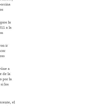
porcina
los
pios la
011 a la
on
on ir
ncar
ras
eúne a
e de la
o por la
si los
.
rente, el