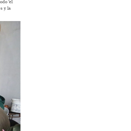
odo ‘el
s y la