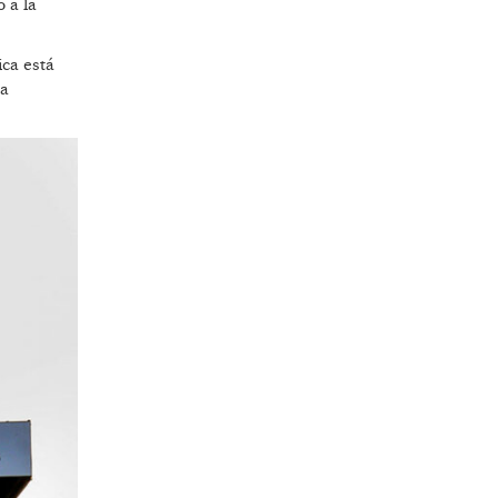
 a la
ica está
ia