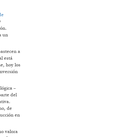
de
y
ión.
a un
bastecen a
al está
e, hoy los
inversión
lógica –
arte del
tiva.
no, de
ducción en
no valora