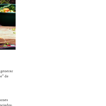
 generar
de” de
Carnes
ociados,