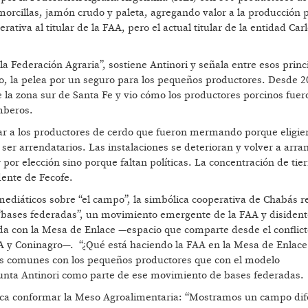
morcillas, jamón crudo y paleta, agregando valor a la producción 
rativa al titular de la FAA, pero el actual titular de la entidad Car
la Federación Agraria”, sostiene Antinori y señala entre esos princi
nto, la pelea por un seguro para los pequeños productores. Desde 2
de la zona sur de Santa Fe y vio cómo los productores porcinos fuer
amberos.
ar a los productores de cerdo que fueron mermando porque eligier
er arrendatarios. Las instalaciones se deterioran y volver a arra
por elección sino porque faltan políticas. La concentración de tier
dente de Fecofe.
mediáticos sobre “el campo”, la simbólica cooperativa de Chabás r
“bases federadas”, un movimiento emergente de la FAA y disident
da con la Mesa de Enlace —espacio que comparte desde el conflict
A y Coninagro—. “¿Qué está haciendo la FAA en la Mesa de Enlace 
cas comunes con los pequeños productores que con el modelo
regunta Antinori como parte de ese movimiento de bases federadas
ca conformar la Meso Agroalimentaria: “Mostramos un campo dife