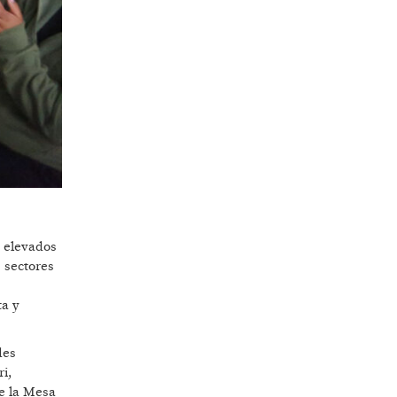
s elevados
s sectores
ta y
des
i,
e la Mesa