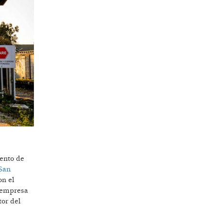
iento de
San
on el
a empresa
tor del