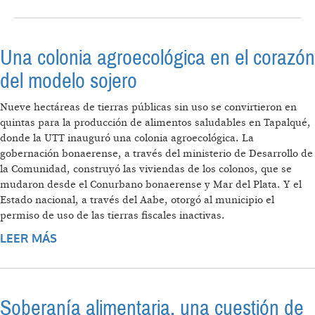
ESTADÍSTICAS INVISIBLES DE UN GRAN
MERCADO DE LAS ECONOMÍAS
REGIONALES. LA PROVINCIA DE SANTA FE
Una colonia agroecológica en el corazón
Y LA CIUDAD DE ROSARIO COMO CASOS
TESTIGO
del modelo sojero
Nueve hectáreas de tierras públicas sin uso se convirtieron en
quintas para la producción de alimentos saludables en Tapalqué,
donde la UTT inauguró una colonia agroecológica. La
gobernación bonaerense, a través del ministerio de Desarrollo de
la Comunidad, construyó las viviendas de los colonos, que se
mudaron desde el Conurbano bonaerense y Mar del Plata. Y el
Estado nacional, a través del Aabe, otorgó al municipio el
permiso de uso de las tierras fiscales inactivas.
LEER MÁS
SOBRE UNA COLONIA AGROECOLÓGICA EN
EL CORAZÓN DEL MODELO SOJERO
Soberanía alimentaria, una cuestión de