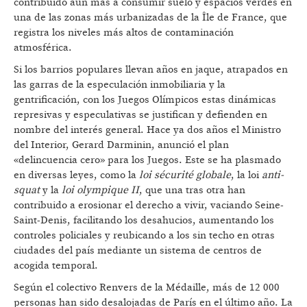
contribuido aún más a consumir suelo y espacios verdes en
una de las zonas más urbanizadas de la Île de France, que
registra los niveles más altos de contaminación
atmosférica.
Si los barrios populares llevan años en jaque, atrapados en
las garras de la especulación inmobiliaria y la
gentrificación, con los Juegos Olímpicos estas dinámicas
represivas y especulativas se justifican y defienden en
nombre del interés general. Hace ya dos años el Ministro
del Interior, Gerard Darminin, anunció el plan
«delincuencia cero» para los Juegos. Este se ha plasmado
en diversas leyes, como la
loi sécurité globale
, la loi
anti-
squat
y la
loi olympique II
, que una tras otra han
contribuido a erosionar el derecho a vivir, vaciando Seine-
Saint-Denis, facilitando los desahucios, aumentando los
controles policiales y reubicando a los sin techo en otras
ciudades del país mediante un sistema de centros de
acogida temporal.
Según el colectivo Renvers de la Médaille, más de 12 000
personas han sido desalojadas de París en el último año. La