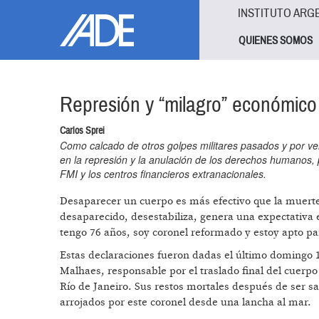
Pasar al contenido principal
Jump to main content
INSTITUTO ARG
QUIENES SOMOS
Represión y “milagro” económico
Carlos Sprei
Como calcado de otros golpes militares pasados y por ven
en la represión y la anulación de los derechos humanos, 
FMI y los centros financieros extranacionales.
Desaparecer un cuerpo es más efectivo que la muerte
desaparecido, desestabiliza, genera una expectativa
tengo 76 años, soy coronel reformado y estoy apto par
Estas declaraciones fueron dadas el último domingo 1
Malhaes, responsable por el traslado final del cuerp
Río de Janeiro. Sus restos mortales después de ser s
arrojados por este coronel desde una lancha al mar.