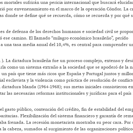
os mortales sufrirán una pericia internacional que buscará elucidar
rió por envenenamiento en el marco de la operación Cóndor. La c
ias donde se define qué se recuerda, cómo se recuerda y por qué 
des de defensa de los derechos humanos e sociedad civil se propo
rió ese camino. El llamado “milagro económico brasileño”, perído
 a una tasa media anual del 10,4%, es central para comprender u
ra ). La dictadura brasileña fue un proceso complejo, extenso y des
arla como un sistema extraño a la sociedad que se apoderó de la n
e un país que tiene más ricos que España y Portugal juntos y millo
l esclavista y la violencia como práctica de resolución de conflict
 dictadura blanda (1964-1968); sus metas iniciales consistieron en
ar las necesarias reformas institucionales y jurídicas para el país
 el gasto público, contención del crédito, fin de estabilidad del em
paritarias. Flexibilización del sistema financiero y garantía de re
taba frenada. La recesión monetarista mostraba su peor cara. Por s
a la cabeza, sumados al surgimiento de las organizaciones político