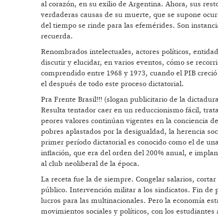
al corazón, en su exilio de Argentina. Ahora, sus rest
verdaderas causas de su muerte, que se supone ocur
del tiempo se rinde para las efemérides. Son instanc
recuerda.
Renombrados intelectuales, actores políticos, entida
discutir y elucidar, en varios eventos, cómo se recor
comprendido entre 1968 y 1973, cuando el PIB creció
el después de todo este proceso dictatorial.
Pra Frente Brasil!!! (slogan publicitario de la dictadu
Resulta tentador caer en un reduccionismo fácil, trat
peores valores continúan vigentes en la conciencia d
pobres aplastados por la desigualdad, la herencia socia
primer período dictatorial es conocido como el de una
inflación, que era del orden del 200% anual, e implant
al club neoliberal de la época.
La receta fue la de siempre. Congelar salarios, cortar
público. Intervención militar a los sindicatos. Fin de 
lucros para las multinacionales. Pero la economía es
movimientos sociales y políticos, con los estudiantes 