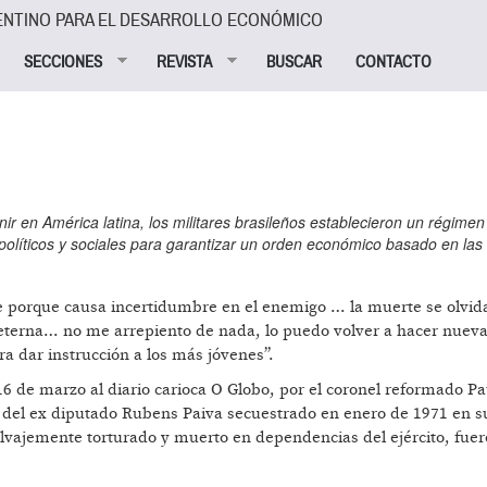
ENTINO PARA EL DESARROLLO ECONÓMICO
SECCIONES
REVISTA
BUSCAR
CONTACTO
ir en América latina, los militares brasileños establecieron un régime
políticos y sociales para garantizar un orden económico basado en las 
 porque causa incertidumbre en el enemigo … la muerte se olvida
 eterna… no me arrepiento de nada, lo puedo volver a hacer nue
a dar instrucción a los más jóvenes”.
6 de marzo al diario carioca O Globo, por el coronel reformado Pa
o del ex diputado Rubens Paiva secuestrado en enero de 1971 en s
alvajemente torturado y muerto en dependencias del ejército, fue