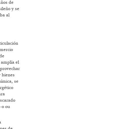
años de
ileño y se
ba al
ticulación
omercio
 de
 amplía el
 aprovechar
y bienes
uímica, se
rgético
ara
ascarado
e-o ou
a
ones de