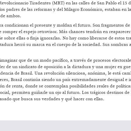
evolucionario Tiradentes (MRT) en las calles de San Pablo el 15 d
los padres de las reformas y del Milagro Económico, estaban en l
o de ambos.
a condicionan el presente y moldan el futuro. Son fragmentos de 
ve romper el espejo retrovisor. Más chances tendrán en reaparecer
e sobre ellas o finja ignorarlas. No hay como liberarse de estos t
ictadura herró su marca en el cuerpo de la sociedad. Sus sombras 
 imaginar que de un modo pacífico, a través de procesos electoral
der de un sindicato de oposición a la dictadura y una mujer ex guer
idencia de Brasil. Una revolución silenciosa, anónima, le está cam
deres, Brasil continúa siendo un país extremadamente desigual e i
ón de renta, donde se contemplan posibilidades reales de política
ial, permiten guiñarle un ojo al futuro. Los trágicos destinos de
asado que busca sus verdades y qué hacer con ellas.