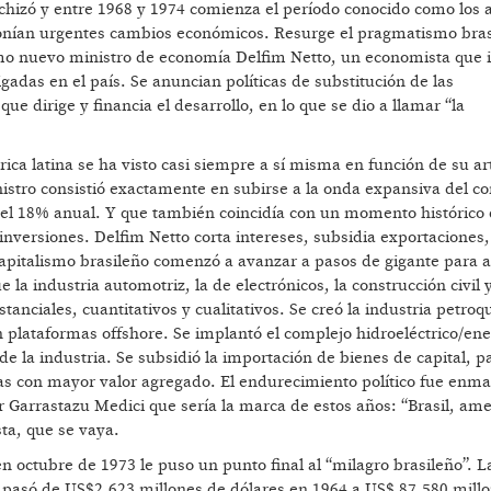
echizó y entre 1968 y 1974 comienza el período conocido como los 
ponían urgentes cambios económicos. Resurge el pragmatismo bras
o nuevo ministro de economía Delfim Netto, un economista que i
gadas en el país. Se anuncian políticas de substitución de las
ue dirige y financia el desarrollo, en lo que se dio a llamar “la
ca latina se ha visto casi siempre a sí misma en función de su ar
istro consistió exactamente en subirse a la onda expansiva del c
del 18% anual. Y que también coincidía con un momento histórico
inversiones. Delfim Netto corta intereses, subsidia exportaciones,
El capitalismo brasileño comenzó a avanzar a pasos de gigante para
 industria automotriz, la de electrónicos, la construcción civil 
ciales, cuantitativos y cualitativos. Se creó la industria petroq
n plataformas offshore. Se implantó el complejo hidroeléctrico/ene
de la industria. Se subsidió la importación de bienes de capital, p
as con mayor valor agregado. El endurecimiento político fue enm
r Garrastazu Medici que sería la marca de estos años: “Brasil, am
sta, que se vaya.
o en octubre de 1973 le puso un punto final al “milagro brasileño”. L
a pasó de US$2.623 millones de dólares en 1964 a US$ 87.580 mill