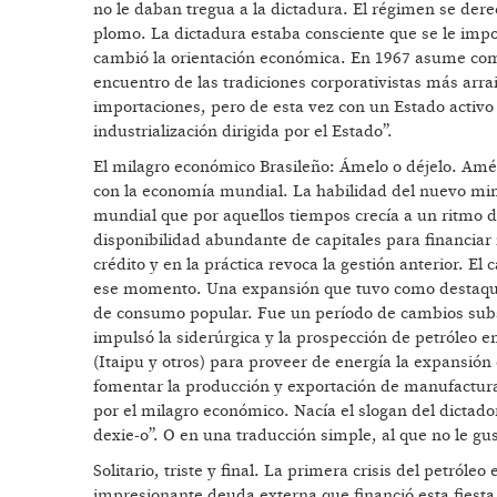
no le daban tregua a la dictadura. El régimen se der
plomo. La dictadura estaba consciente que se le im
cambió la orientación económica. En 1967 asume com
encuentro de las tradiciones corporativistas más arrai
importaciones, pero de esta vez con un Estado activo q
industrialización dirigida por el Estado”.
El milagro económico Brasileño: Ámelo o déjelo. Améri
con la economía mundial. La habilidad del nuevo min
mundial que por aquellos tiempos crecía a un ritmo 
disponibilidad abundante de capitales para financiar 
crédito y en la práctica revoca la gestión anterior. 
ese momento. Una expansión que tuvo como destaque la
de consumo popular. Fue un período de cambios substan
impulsó la siderúrgica y la prospección de petróleo e
(Itaipu y otros) para proveer de energía la expansión 
fomentar la producción y exportación de manufactur
por el milagro económico. Nacía el slogan del dictado
dexie-o”. O en una traducción simple, al que no le gu
Solitario, triste y final. La primera crisis del petróle
impresionante deuda externa que financió esta fiest