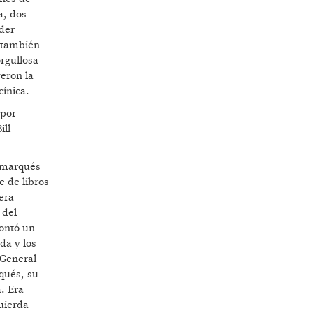
a, dos
der
y también
orgullosa
yeron la
cínica.
 por
ill
namarqués
e de libros
era
 del
montó un
da y los
 General
qués, su
. Era
uierda