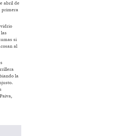
e abril de
a primera
vidrio
 las
raumas si
acosan al
es
rillera
biando la
njusto.
s
 Paiva,