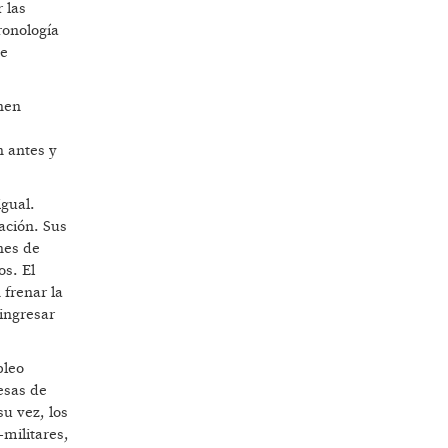
 las
ronología
se
nen
n antes y
igual.
ación. Sus
nes de
os. El
 frenar la
 ingresar
pleo
mesas de
u vez, los
-militares,