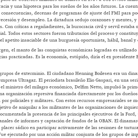
cia y una hipoteca para los sueños de los años futuros. La cuent
 consecuencias, decenas de programas de ajuste del FMI para po
s recesión y desempleo. La dictadura sedujo corazones y mentes, 
 Con críticas a regañadientes, la burocracia civil y servil estaba 
al. Todos estos sectores fueron tributarios del proceso y constitu
l apetito insaciable de una burguesía oportunista, hábil, banal y 
rgen, el manto de las conquistas económicas logradas es utilizado
ias practicadas. Es la economía, estúpido, diría el ex presidente B
 grupos de exterminio. El ciudadano Henning Boilesen era un di
mpresa Ultragaz. El periodista brasileño Elio Gaspari, en una seri
, el ministro del milagro económico, Delfim Netto, impulsó la prim
a organización represiva financiada directamente por los dueños
da por policiales y militares. Con estos recursos empresariales se 
etivo de aniquilar a los militantes de las organizaciones de izquier
documentada la presencia de los principales ejecutivos de la Ford,
anales de informes y captación de fondos de la OBAN. El dinamar
placer sádico en participar activamente de las sesiones de tortura
ue ejecutado por una acción militar conjunta de los grupos de izq