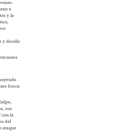
rsonas.
nzan a
tos y la
tico,
ero
 y decidir
staciones
trayendo
ismo busca
Golpe,
a, sus
 con la
ro del
o ataque