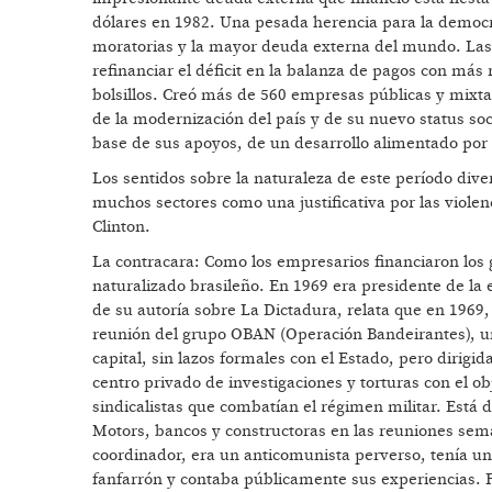
dólares en 1982. Una pesada herencia para la democra
moratorias y la mayor deuda externa del mundo. Las
refinanciar el déficit en la balanza de pagos con má
bolsillos. Creó más de 560 empresas públicas y mixtas.
de la modernización del país y de su nuevo status soci
base de sus apoyos, de un desarrollo alimentado por e
Los sentidos sobre la naturaleza de este período dive
muchos sectores como una justificativa por las violenc
Clinton.
La contracara: Como los empresarios financiaron los
naturalizado brasileño. En 1969 era presidente de la e
de su autoría sobre La Dictadura, relata que en 1969
reunión del grupo OBAN (Operación Bandeirantes), un
capital, sin lazos formales con el Estado, pero dirigi
centro privado de investigaciones y torturas con el obj
sindicalistas que combatían el régimen militar. Está 
Motors, bancos y constructoras en las reuniones sem
coordinador, era un anticomunista perverso, tenía un 
fanfarrón y contaba públicamente sus experiencias. F