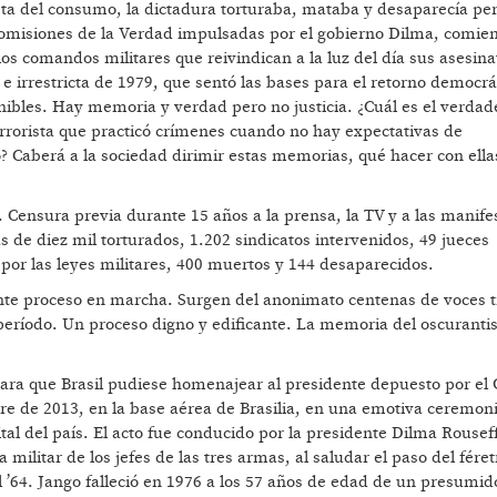
esta del consumo, la dictadura torturaba, mataba y desaparecía pe
 Comisiones de la Verdad impulsadas por el gobierno Dilma, comie
os comandos militares que reivindican a la luz del día sus asesina
e irrestricta de 1979, que sentó las bases para el retorno democrá
nibles. Hay memoria y verdad pero no justicia. ¿Cuál es el verdad
rrorista que practicó crímenes cuando no hay expectativas de
 Caberá a la sociedad dirimir estas memorias, qué hacer con ellas
 Censura previa durante 15 años a la prensa, la TV y a las manife
 de diez mil torturados, 1.202 sindicatos intervenidos, 49 jueces
por las leyes militares, 400 muertos y 144 desaparecidos.
ante proceso en marcha. Surgen del anonimato centenas de voces 
 período. Un proceso digno y edificante. La memoria del oscurant
para que Brasil pudiese homenajear al presidente depuesto por el 
e de 2013, en la base aérea de Brasilia, en una emotiva ceremoni
tal del país. El acto fue conducido por la presidente Dilma Rouseff
 militar de los jefes de las tres armas, al saludar el paso del féret
’64. Jango falleció en 1976 a los 57 años de edad de un presumid