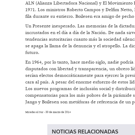
ALN (Alianza Libertadora Nacional) y El Movimiento R
1971. Los ministros Roberto Campos y Delfim Netto, 
fila durante su entierro. Boilesen era amigo de pech
Un Presente inesperado. Las memorias de la dictadur
incrustados en el día a día de la Nación. De nada sir
tendencias autoritarias cuanto más la sociedad silenci
se apaga la llama de la denuncia y el atropello. La d
futuro.
En 1964, por lo tanto, hace medio siglo, nadie podría
disputados con libertad y transparencia, un obrero lí
serían electos democráticamente para ejercer la pres
cara al país. A pesar del enorme esfuerzo de estos lí
Los nuevos programas de inclusión social y distribuci
compensatorias para los más pobres de la pirámide soc
Jango y Boilesen son metáforas de referencia de un p
Miradas al Sur - 30 de marzo de 2014
NOTICIAS RELACIONADAS