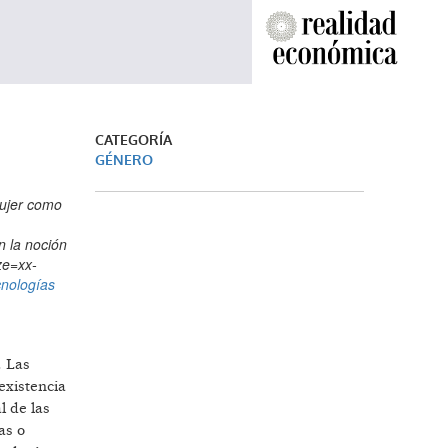
CATEGORÍA
GÉNERO
mujer como
n la noción
ze=xx-
cnologías
. Las
existencia
l de las
as o