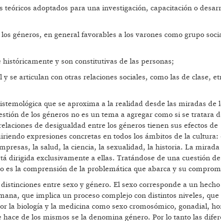
s teóricos adoptados para una investigación, capacitación o desarr
 los géneros, en general favorables a los varones como grupo socia
e históricamente y son constitutivas de las personas;
y se articulan con otras relaciones sociales, como las de clase, et
stemológica que se aproxima a la realidad desde las miradas de l
estión de los géneros no es un tema a agregar como si se tratara 
s relaciones de desigualdad entre los géneros tienen sus efectos de
riendo expresiones concretas en todos los ámbitos de la cultura: e
s empresas, la salud, la ciencia, la sexualidad, la historia. La mirad
stá dirigida exclusivamente a ellas. Tratándose de una cuestión de
rio es la comprensión de la problemática que abarca y su compromi
 distinciones entre sexo y género. El sexo corresponde a un hecho 
umana, que implica un proceso complejo con distintos niveles, que
or la biología y la medicina como sexo cromosómico, gonadial, h
 se hace de los mismos se la denomina género. Por lo tanto las dife