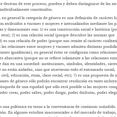
e derivan de este proceso, pueden y deben distinguirse de las at
 individualmente constituidos.
en general la categoría de género es una definición de carácter hi
 son atribuidos a varones y mujeres e internalizados mediante los 
cas y dimensiones son: 1) es una construcción social e histórica (po
otra); 2) es una relación social (porque descubre las normas que
) es una relación de poder (porque nos remite al carácter cualitat
en las relaciones entre mujeres y varones admiten distintas posibil
nes igualitarias), en general éstas se configuran como relacione
 abarcativa (porque no se refiere solamente a las relaciones entr
e dan en una sociedad: instituciones, símbolos, identidades, sist
ue no están aisladas, sino que atraviesan todo el entramado social,
ivil, educación, etnia, clase social, etc); 7) es una propuesta de 
ciones de género sólo podrán encontrar resolución en tanto incluy
búsqueda de una equidad que sólo será posible si las mujeres conq
er crear, poder saber, poder dirigir, poder disfrutar, poder elegi
o una polémica en torno a la conveniencia de continuar usándolo. 
ción. En algunos estudios macrosociales o del mercado de trabajo, 