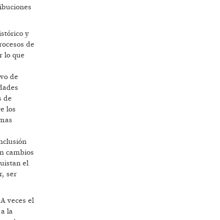
ribuciones
stórico y
procesos de
r lo que
ivo de
idades
s de
e los
emas
inclusión
an cambios
uistan el
r, ser
A veces el
a la