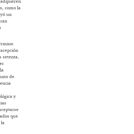
 adquieren
as, como la
uyó un
eran
s
término
a acepción
s setenta.
er
la
unto de
rencia
lógica y
cias
aceptarse
cados que
 la