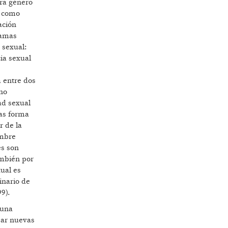
bra género
s como
ación
Lamas
 sexual:
ia sexual
a entre dos
 no
ad sexual
las forma
r de la
ombre
es son
ambién por
ual es
inario de
9).
 una
rear nuevas