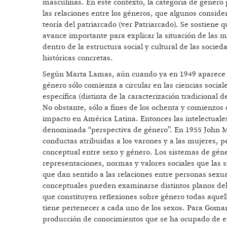
masculinas. En este contexto, la categoría de géner
las relaciones entre los géneros, que algunos consid
teoría del patriarcado (ver Patriarcado). Se sostiene
avance importante para explicar la situación de las 
dentro de la estructura social y cultural de las soci
históricas concretas.
Según Marta Lamas, aún cuando ya en 1949 aparece c
género sólo comienza a circular en las ciencias socia
específica (distinta de la caracterización tradicional d
No obstante, sólo a fines de los ochenta y comienzos
impacto en América Latina. Entonces las intelectuales 
denominada “perspectiva de género”. En 1955 John Mo
conductas atribuidas a los varones y a las mujeres, p
conceptual entre sexo y género. Los sistemas de géne
representaciones, normas y valores sociales que las s
que dan sentido a las relaciones entre personas sexua
conceptuales pueden examinarse distintos planos de
que constituyen reflexiones sobre género todas aquell
tiene pertenecer a cada uno de los sexos. Para Goma
producción de conocimientos que se ha ocupado de e