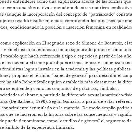
o puede entenderse como una explicación acerca de las formas que
eran como una alternativa superadora de otras matrices explicativ
 que (aunque la incorporación del concepto de “patriarcado” constit
mujeres) resultó insuficiente para comprender los procesos que op
edades, condicionando la posición e inserción femenina en realidade
omo explicación en El segundo sexo de Simone de Beauvoir, el 
les y en el discurso feminista con un significado propio y como un
el vocablo que hacía referencia a tipo o especie) a partir de los año
 de los noventa el concepto adquiere consistencia y comienza a ten
feministas logran instalar en la academia y las políticas públicas 
ney propuso el término “papel de género” para describir el conj
ero ha sido Robert Stoller quien estableció más claramente la dife
ro se entienden como los conjuntos de prácticas, símbolos,
ociedades elaboran a partir de la diferencia sexual anatómico-fisio
das (De Barbieri, 1990). Según Gomariz, a partir de estas referen
l conocimiento acumulado en la materia. De modo amplio podría 
as que se hicieron en la historia sobre las consecuencias y signifi
riz puede denominarse como “estudios de género” el segmento de
se ámbito de la experiencia humana.