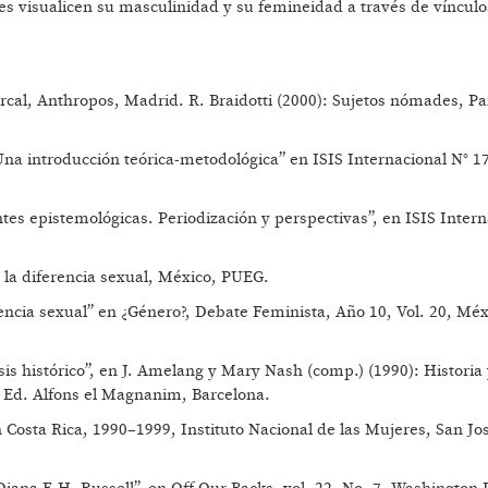
s visualicen su masculinidad y su femineidad a través de vínculo
arcal, Anthropos, Madrid. R. Braidotti (2000): Sujetos nómades, Pa
 Una introducción teórica-metodológica” en ISIS Internacional N° 1
tes epistemológicas. Periodización y perspectivas”, en ISIS Intern
 la diferencia sexual, México, PUEG.
encia sexual” en ¿Género?, Debate Feminista, Año 10, Vol. 20, Méx
lisis histórico”, en J. Amelang y Mary Nash (comp.) (1990): Historia
 Ed. Alfons el Magnanim, Barcelona.
 Costa Rica, 1990–1999, Instituto Nacional de las Mujeres, San Jo