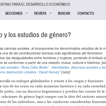
ENTINO PARA EL DESARROLLO ECONÓMICO
SECCIONES
REVISTA
BUSCAR
CONTACTO
o y los estudios de género?
as ciencias sociales, al incorporarse los denominados estudios de la 
 una de las contribuciones teóricas más significativas del feminismo
icar las desigualdades entre hombres y mujeres, poniendo el énfasis e
o se conforman a partir de una relación mutua, cultural e histórica. [si
ncias sociales / Rosa Cobo Bedia*
. Identidades, discursos sociales y te
como destrucción creativa / David Harvey*
[/size]
arrolla un enfoque globalizador y remite a los rasgos y funciones
ada uno de los sexos en cada momento histórico y en cada sociedad
 de poder, con un discurso hegemónico y pueden dar cuenta de la 
as relaciones de género logró romper con la idea del carácter natura
sexo de los individuos, sino a las conductas consideradas femenin