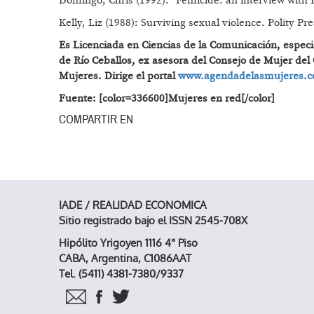
Domingo, Chris (1992): “Femicide: an interview with 
Kelly, Liz (1988): Surviving sexual violence. Polity Pre
Es Licenciada en Ciencias de la Comunicación, especi
de Río Ceballos, ex asesora del Consejo de Mujer del
Mujeres. Dirige el portal
www.agendadelasmujeres.c
Fuente:
[color=336600]Mujeres en red
[/color]
COMPARTIR EN
IADE / REALIDAD ECONOMICA
Sitio registrado bajo el ISSN 2545-708X
Hipólito Yrigoyen 1116 4° Piso
CABA, Argentina, C1086AAT
Tel. (5411) 4381-7380/9337