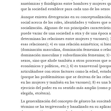
anatómicas y fisiológicas entre hombres y mujeres qu
que la sociedad establece para cada uno de los sexos
Aunque existen divergencias en su conceptualización, 
social acerca de los roles, identidades y valores que
socialización. Algunas de sus principales característi
puede variar de una sociedad a otra y de una época a 
determinan las relaciones entre mujeres y varones); 3
esas relaciones); 4) es una relación asimétrica; si bi
(dominación masculina, dominación femenina o relacio
dominación masculina y subordinación femenina; 5) es
sexos, sino que alude también a otros procesos que s
económicos y políticos, etc.); 6) es transversal (porq
articulándose con otros factores como la edad, estado c
(porque las problemáticas que se derivan de las rela
en las mujeres y también en los varones); 8) es una 
ejercicio del poder en su sentido más amplio (como pod
elegida, etcétera).
La generalización del concepto de género ha suscitad
término se ha tergiversado y banalizado en su aplica