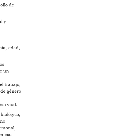
ollo de
l y
nia, edad,
os
de un
l trabajo,
a de género
so vital.
biológico,
 no
ormonal,
rencias