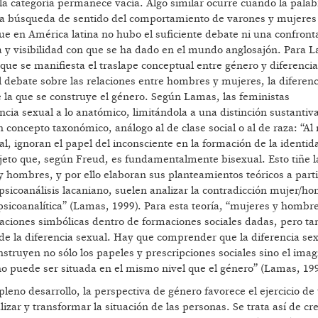
la categoría permanece vacía. Algo similar ocurre cuando la pala
re la búsqueda de sentido del comportamiento de varones y mujere
e en América latina no hubo el suficiente debate ni una confront
a y visibilidad con que se ha dado en el mundo anglosajón. Para 
 que se manifiesta el traslape conceptual entre género y diferencia
l debate sobre las relaciones entre hombres y mujeres, la diferenc
 la que se construye el género. Según Lamas, las feministas
ncia sexual a lo anatómico, limitándola a una distinción sustantiv
 concepto taxonómico, análogo al de clase social o al de raza: “Al
al, ignoran el papel del inconsciente en la formación de la identid
sujeto que, según Freud, es fundamentalmente bisexual. Esto tiñe 
y hombres, y por ello elaboran sus planteamientos teóricos a parti
psicoanálisis lacaniano, suelen analizar la contradicción mujer/h
psicoanalítica” (Lamas, 1999). Para esta teoría, “mujeres y hombr
ntaciones simbólicas dentro de formaciones sociales dadas, pero t
 de la diferencia sexual. Hay que comprender que la diferencia sex
onstruyen no sólo los papeles y prescripciones sociales sino el imag
 no puede ser situada en el mismo nivel que el género” (Lamas, 199
leno desarrollo, la perspectiva de género favorece el ejercicio de
lizar y transformar la situación de las personas. Se trata así de c