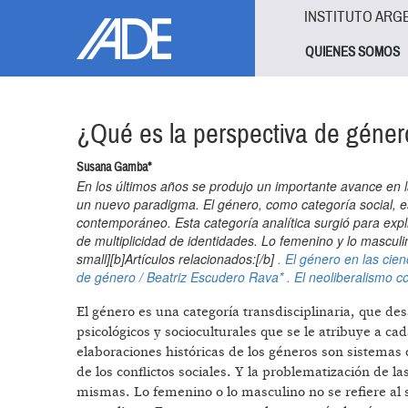
Pasar al contenido principal
Jump to main content
INSTITUTO ARG
QUIENES SOMOS
¿Qué es la perspectiva de géner
Susana Gamba*
En los últimos años se produjo un importante avance en l
un nuevo paradigma. El género, como categoría social, es
contemporáneo. Esta categoría analítica surgió para expl
de multiplicidad de identidades. Lo femenino y lo masculin
small][b]Artículos relacionados:[/b]
. El género en las cie
de género / Beatriz Escudero Rava*
. El neoliberalismo 
El género es una categoría transdisciplinaria, que des
psicológicos y socioculturales que se le atribuye a c
elaboraciones históricas de los géneros son sistemas
de los conflictos sociales. Y la problematización de l
mismas. Lo femenino o lo masculino no se refiere al 