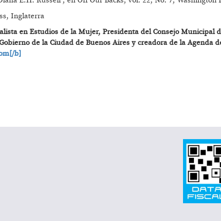
Diana E.H. Russell”, en Off Our Backs, vol. 22, No. 7, Washington 
ss, Inglaterra
alista en Estudios de la Mujer, Presidenta del Consejo Municipal 
 Gobierno de la Ciudad de Buenos Aires y creadora de la Agenda d
om[/b]