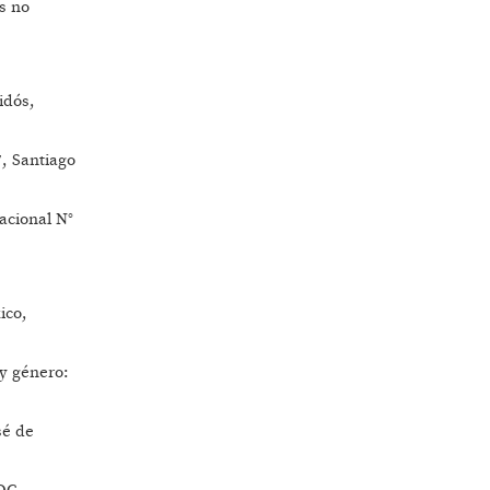
s no
idós,
7, Santiago
acional N°
ico,
 y género:
sé de