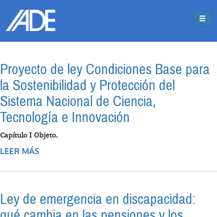
Pasar al contenido principal
Jump to main content
Proyecto de ley Condiciones Base para
la Sostenibilidad y Protección del
Sistema Nacional de Ciencia,
Tecnología e Innovación
Capítulo I Objeto.
LEER MÁS
SOBRE PROYECTO DE LEY CONDICIONES
BASE PARA LA SOSTENIBILIDAD Y
PROTECCIÓN DEL SISTEMA NACIONAL DE
CIENCIA, TECNOLOGÍA E INNOVACIÓN
Ley de emergencia en discapacidad:
qué cambia en las pensiones y los