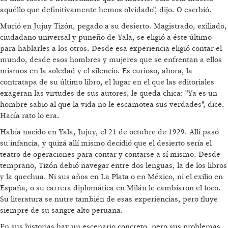
aquéllo que definitivamente hemos olvidado", dijo. O escrbió.
Murió en Jujuy Tizón, pegado a su desierto. Magistrado, exiliado,
ciudadano universal y puneño de Yala, se eligió a éste último
para hablarles a los otros. Desde esa experiencia eligió contar el
mundo, desde esos hombres y mujeres que se enfrentan a ellos
mismos en la soledad y el silencio. Es curioso, ahora, la
contratapa de su último libro, el lugar en el que las editoriales
exageran las virtudes de sus autores, le queda chica: "Ya es un
hombre sabio al que la vida no le escamotea sus verdades", dice.
Hacía rato lo era.
Había nacido en Yala, Jujuy, el 21 de octubre de 1929. Allí pasó
su infancia, y quizá allí mismo decidió que el desierto sería el
teatro de operaciones para contar y contarse a sí mismo. Desde
temprano, Tizón debió navegar entre dos lenguas, la de los libros
y la quechua. Ni sus años en La Plata o en México, ni el exilio en
España, o su carrera diplomática en Milán le cambiaron el foco.
Su literatura se nutre también de esas experiencias, pero fluye
siempre de su sangre alto peruana.
En sus historias hay un escenario concreto, pero sus problemas