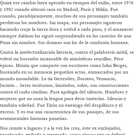
Quizá ese cambio haya operado en tiempos del exilio, entre 1976
y 1982 cuando alternó casa en Madrid, París y Milán. Fue
cuando, paradójicamente, muchos de sus personajes también
perdieron los nombres. Sin mapa, sus personajes siguieron
haciendo crujir la tierra dura y estéril a cada paso, y el amanecer
siempre diáfano los siguió sorprendiendo en los caseríos de una
Puna sin nombre. Sus dramas son los de la condición humana.
Contra la intelectualización literaria, contra el palabrerío inútil, se
volvió un buscador incansable de atmósferas sencillas. Pero
épicas. Misión que comparte con escritores como John Berger,
buceando en su memoria pequeños actos, enmarcados por un
mundo insondable. La tía Gertrudes, Doroteo, Venancio,
Jacinta... Seres taciturnos, limitados, solos, son construcciones
contra el ruido citadino. Pura apología del silencio. Hombres y
mujeres que no usan la lengua para decir tonterías. Silencio y
también soledad. Fue Tizón un enemigo del despilfarro y el
exceso. Y es esa una característica de sus paisajes, de sus
sentimentales historias puneñas.
Nos remite a lugares y a la vez los crea, este ex embajador,
vagabundo, exiliado y regresado, como alguna vez se definió.