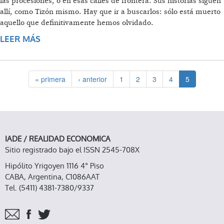
las procesiones, o en esas calles de frontera. Sus historias siguen
allí, como Tizón mismo. Hay que ir a buscarlos : sólo está muerto
aquello que definitivamente hemos olvidado.
LEER MÁS
SOBRE MURIÓ HÉCTOR TIZÓN, VOZ Y
MEMORIA DE LA PUNA
« primera
‹ anterior
1
2
3
4
5
IADE / REALIDAD ECONOMICA
Sitio registrado bajo el ISSN 2545-708X
Hipólito Yrigoyen 1116 4° Piso
CABA, Argentina, C1086AAT
Tel. (5411) 4381-7380/9337