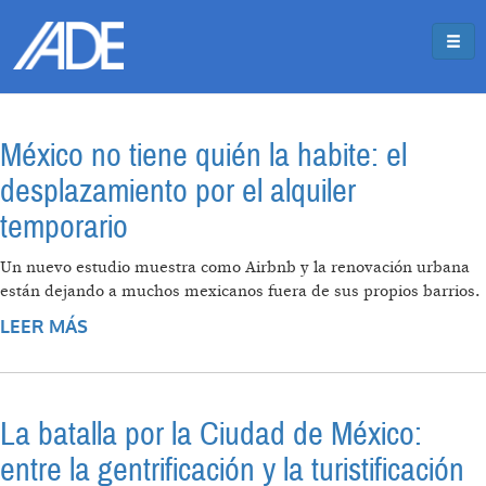
Pasar al contenido principal
Jump to main content
México no tiene quién la habite: el
desplazamiento por el alquiler
temporario
Un nuevo estudio muestra como Airbnb y la renovación urbana
están dejando a muchos mexicanos fuera de sus propios barrios.
LEER MÁS
SOBRE MÉXICO NO TIENE QUIÉN LA HABITE:
EL DESPLAZAMIENTO POR EL ALQUILER
TEMPORARIO
La batalla por la Ciudad de México:
entre la gentrificación y la turistificación