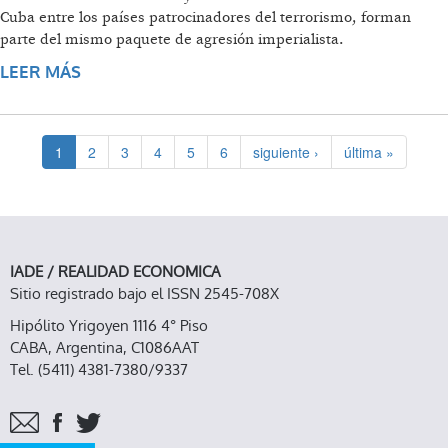
Cuba entre los países patrocinadores del terrorismo, forman
parte del mismo paquete de agresión imperialista.
LEER MÁS
SOBRE HALCONES Y LACAYOS INTENTAN
CORTAR LA MEDIDA DE TODA REVOLUCIÓN
1
2
3
4
5
6
siguiente ›
última »
IADE / REALIDAD ECONOMICA
Sitio registrado bajo el ISSN 2545-708X
Hipólito Yrigoyen 1116 4° Piso
CABA, Argentina, C1086AAT
Tel. (5411) 4381-7380/9337