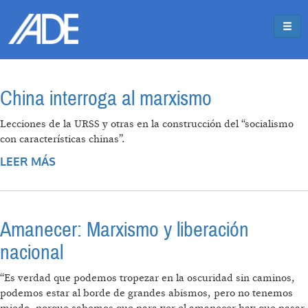
Pasar al contenido principal
Jump to main content
China interroga al marxismo
Lecciones de la URSS y otras en la construcción del “socialismo
con características chinas”.
LEER MÁS
SOBRE CHINA INTERROGA AL MARXISMO
Amanecer: Marxismo y liberación
nacional
“Es verdad que podemos tropezar en la oscuridad sin caminos,
podemos estar al borde de grandes abismos, pero no tenemos