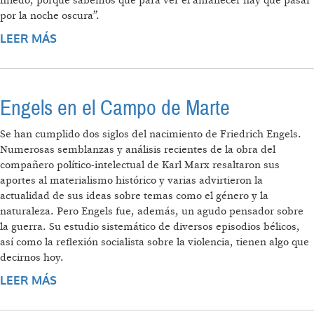
miedo, porque sabemos que para ver el amanecer hay que pasar
por la noche oscura”.
LEER MÁS
SOBRE AMANECER: MARXISMO Y
LIBERACIÓN NACIONAL
Engels en el Campo de Marte
Se han cumplido dos siglos del nacimiento de Friedrich Engels.
Numerosas semblanzas y análisis recientes de la obra del
compañero político-intelectual de Karl Marx resaltaron sus
aportes al materialismo histórico y varias advirtieron la
actualidad de sus ideas sobre temas como el género y la
naturaleza. Pero Engels fue, además, un agudo pensador sobre
la guerra. Su estudio sistemático de diversos episodios bélicos,
así como la reflexión socialista sobre la violencia, tienen algo que
decirnos hoy.
LEER MÁS
SOBRE ENGELS EN EL CAMPO DE MARTE