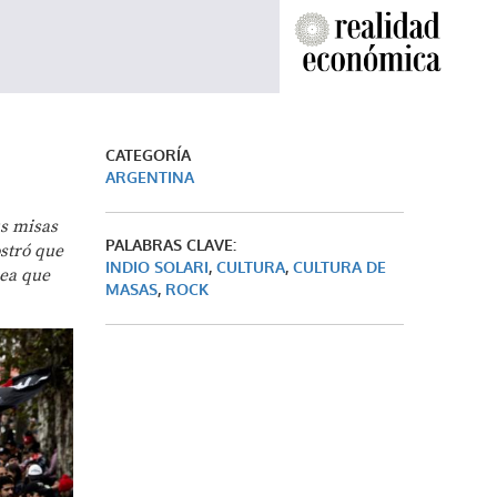
CATEGORÍA
ARGENTINA
us misas
PALABRAS CLAVE:
stró que
INDIO SOLARI
,
CULTURA
,
CULTURA DE
nea que
MASAS
,
ROCK