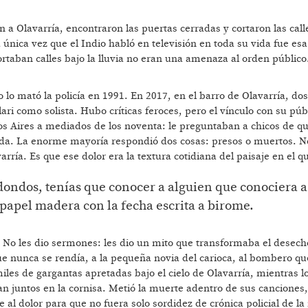
n a Olavarría, encontraron las puertas cerradas y cortaron las call
La única vez que el Indio habló en televisión en toda su vida fue esa
ortaban calles bajo la lluvia no eran una amenaza al orden público
o lo mató la policía en 1991. En 2017, en el barro de Olavarría, do
ari como solista. Hubo críticas feroces, pero el vínculo con su púb
s Aires a mediados de los noventa: le preguntaban a chicos de q
ada. La enorme mayoría respondió dos cosas: presos o muertos. N
varría. Es que ese dolor era la textura cotidiana del paisaje en el q
dondos, tenías que conocer a alguien que conociera a
 papel madera con la fecha escrita a birome.
 No les dio sermones: les dio un mito que transformaba el desech
que nunca se rendía, a la pequeña novia del carioca, al bombero qu
miles de gargantas apretadas bajo el cielo de Olavarría, mientras l
n juntos en la cornisa. Metió la muerte adentro de sus canciones,
te al dolor para que no fuera solo sordidez de crónica policial de 