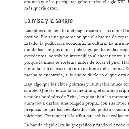
anunció que los psicópatas gobernarían el siglo XXI.
más quería estar.
La misa y la sangre
Los pibes que llenaban el pogo ricotero —los que el I
partido. Eran una generación que el sistema de repr
Estado, la política, la economía, la cultura. La misa r
donde los cuerpos que la policía golpeaba en las esq
excedentes, se volvían invencibles al chocar entre 
porque la masa te sostenía antes de tocar el piso. Ha
identidad no es estar adentro o afuera del sistema. 
mecha te encontrás, si lo que te duele es el que está 
Hay algo que las elites políticas y culturales nunca 
simple. Que les encanta la metáfora, el símbolo crípt
vestidos bordados de Evita, les gustaban las metáfora
animaba a darles: una religión propia, con sus ritos,
prejuicio de que los desplazados solo podían consumir
iniciación. Pertenecer a la tribu que sabía el código 
La banda eligió el exilio geográfico y fundó el éxodo