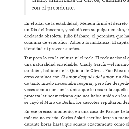
Charly almorzaba en Olivos, Calamaro s
con el presidente.
En el altar de la estabilidad, Menem firmó el decreto
un Día del Inocente, y saludó con su pulgar en alto, im
declarada obsoleta. Julio Bárbaro, el peronista que h
columna de esos años: Adiós a la militancia. El capita
identidad ni proveer sueños.
Tampoco lo era la cultura ni el rock. El rock nacional
una naturalidad envidiable. Charly García —el mismo
también, habitué de la Quinta de Olivos. Fito Páez qu
otros caminos con
El amor después del amor
, un di
de tanto miedo necesitaba respirar, pero fue despedid
veces siento que soy la única que lo recuerda aquello
protesta latinoamericana que nos había unido en los 
se cayó el Muro de Berlín, los cascotes sepultaron d
En ese preciso momento, en una casa de Parque Leloir
todavía no existía, Carlos Solari escribía letras a ma
durante horas hasta que sonara exactamente como el 