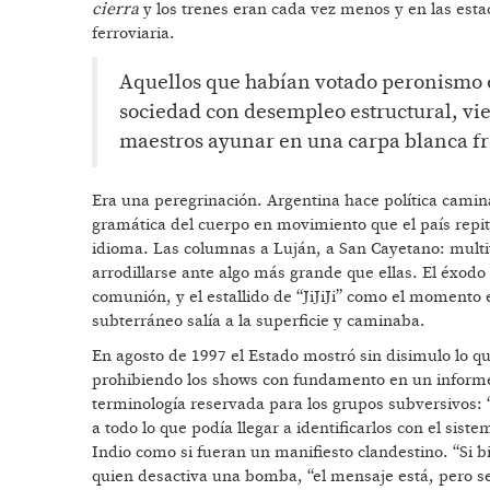
cierra
y los trenes eran cada vez menos y en las estac
ferroviaria.
Aquellos que habían votado peronismo e
sociedad con desempleo estructural, vien
maestros ayunar en una carpa blanca fr
Era una peregrinación. Argentina hace política camin
gramática del cuerpo en movimiento que el país repit
idioma. Las columnas a Luján, a San Cayetano: multi
arrodillarse ante algo más grande que ellas. El éxodo
comunión, y el estallido de “JiJiJi” como el momento ex
subterráneo salía a la superficie y caminaba.
En agosto de 1997 el Estado mostró sin disimulo lo q
prohibiendo los shows con fundamento en un informe d
terminología reservada para los grupos subversivos:
a todo lo que podía llegar a identificarlos con el sist
Indio como si fueran un manifiesto clandestino. “Si bi
quien desactiva una bomba, “el mensaje está, pero se 