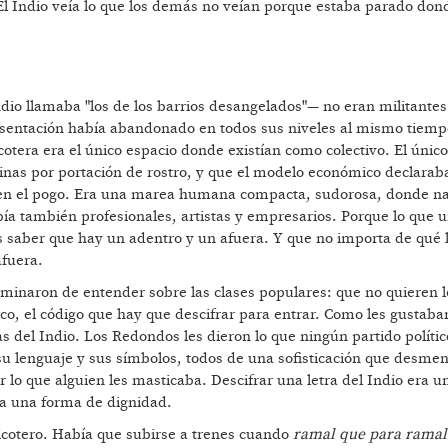
 El Indio veía lo que los demás no veían porque estaba parado don
ndio llamaba "los de los barrios desangelados"— no eran militantes
esentación había abandonado en todos sus niveles al mismo tiempo
icotera era el único espacio donde existían como colectivo. El único
uinas por portación de rostro, y que el modelo económico declarab
sí en el pogo. Era una marea humana compacta, sudorosa, donde na
bía también profesionales, artistas y empresarios. Porque lo que 
Es saber que hay un adentro y un afuera. Y que no importa de qué 
afuera.
terminaron de entender sobre las clases populares: que no quieren 
ico, el código que hay que descifrar para entrar. Como les gustaba
s del Indio. Los Redondos les dieron lo que ningún partido polític
 su lenguaje y sus símbolos, todos de una sofisticación que desmen
 lo que alguien les masticaba. Descifrar una letra del Indio era un
era una forma de dignidad.
 ricotero. Había que subirse a trenes cuando
ramal que para ramal