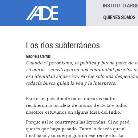
Pasar al contenido principal
Jump to main content
INSTITUTO ARG
QUIENES SOMOS
Los ríos subterráneos
Gabriela Cerruti
Cuando el peronismo, la política y buena parte de 
ricoteras— construyeron una comunidad para los des
esa identidad sigue viva. No fue solo una despedid
todavía busca quien la vea y la interprete.
Este es el país donde todos nuestros padres
recibieron la bicicleta de manos de Evita y todos
nosotros estuvimos en alguna Misa del Indio.
Porque así se construyen las leyendas. Si no pasó,
querés que haya pasado. Tanto lo deseás que al
final pasó y tu cuerpo guarda ese recuerdo. La