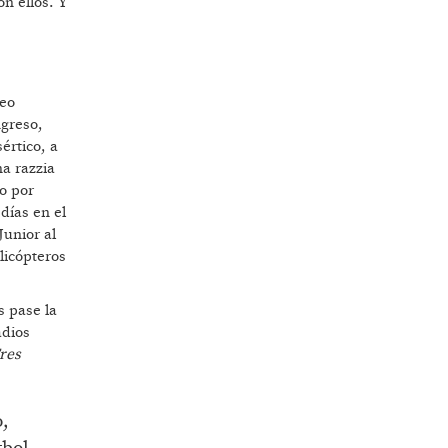
on ellos. Y
leo
ngreso,
értico, a
a razzia
o por
días en el
Junior al
licópteros
s pase la
adios
res
o,