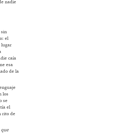
de nadie
 sin
: el
 lugar
a
die caía
une esa
lado de la
lenguaje
n los
o se
tía el
 rito de
 que