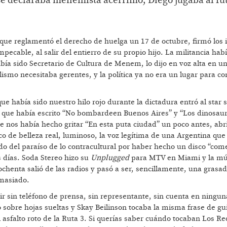
e declaraba menemista acérrimo, Diego jugaba al fú
 que reglamentó el derecho de huelga un 17 de octubre, firmó los 
pecable, al salir del entierro de su propio hijo. La militancia hab
abía sido Secretario de Cultura de Menem, lo dijo en voz alta en u
lismo necesitaba gerentes, y la política ya no era un lugar para co
 que había sido nuestro hilo rojo durante la dictadura entró al star
 que había escrito “No bombardeen Buenos Aires” y “Los dinosaur
e nos había hecho gritar “En esta puta ciudad” un poco antes, abr
sco de belleza real, luminoso, la voz legítima de una Argentina qu
o del paraíso de lo contracultural por haber hecho un disco “come
s días. Soda Stereo hizo su
Unplugged
para MTV en Miami y la mú
ochenta salió de las radios y pasó a ser, sencillamente, una gras
emasiado.
 sin teléfono de prensa, sin representante, sin cuenta en ningun
no sobre hojas sueltas y Skay Beilinson tocaba la misma frase de gu
asfalto roto de la Ruta 3. Si querías saber cuándo tocaban Los R