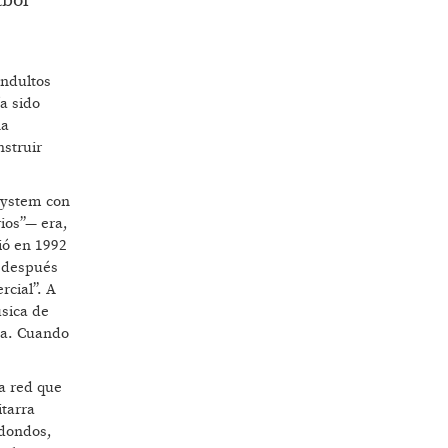
tbol
indultos
ía sido
na
nstruir
 system con
ios”— era,
ió en 1992
e después
rcial”. A
sica de
ada. Cuando
a red que
itarra
edondos,