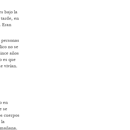
es bajo la
 tarde, en
. Eran
s personas
lico no se
uince años
o es que
ue vivían.
o en
e se
os cuerpos
 la
la mañana.