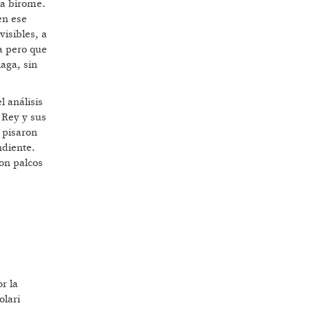
 a birome.
en ese
isibles, a
ia pero que
aga, sin
 análisis
 Rey y sus
 pisaron
ndiente.
con palcos
r la
olari