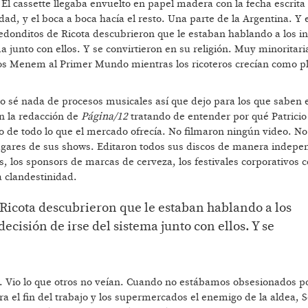
 El cassette llegaba envuelto en papel madera con la fecha escrita
udad, y el boca a boca hacía el resto. Una parte de la Argentina. Y 
onditos de Ricota descubrieron que le estaban hablando a los inv
ma junto con ellos. Y se convirtieron en su religión. Muy minoritar
los Menem al Primer Mundo mientras los ricoteros crecían como pl
sé nada de procesos musicales así que dejo para los que saben el
n la redacción de
Página/12
tratando de entender por qué Patricio
o de todo lo que el mercado ofrecía. No filmaron ningún video. No
 lugares de sus shows. Editaron todos sus discos de manera indepe
s, los sponsors de marcas de cerveza, los festivales corporativos 
 clandestinidad.
Ricota descubrieron que le estaban hablando a los
decisión de irse del sistema junto con ellos. Y se
a. Vio lo que otros no veían. Cuando no estábamos obsesionados po
era el fin del trabajo y los supermercados el enemigo de la aldea, S