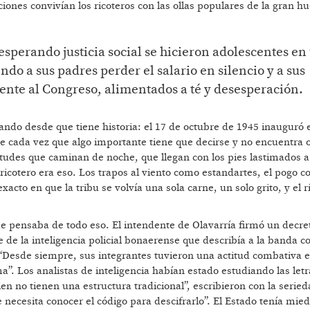
iones convivían los ricoteros con las ollas populares de la gran h
sperando justicia social se hicieron adolescentes en
do a sus padres perder el salario en silencio y a sus
ente al Congreso, alimentados a té y desesperación.
ando desde que tiene historia: el 17 de octubre de 1945 inauguró 
e cada vez que algo importante tiene que decirse y no encuentra 
tudes que caminan de noche, que llegan con los pies lastimados a
 ricotero era eso. Los trapos al viento como estandartes, el pogo 
acto en que la tribu se volvía una sola carne, un solo grito, y el r
ue pensaba de todo eso. El intendente de Olavarría firmó un decre
e la inteligencia policial bonaerense que describía a la banda co
 “Desde siempre, sus integrantes tuvieron una actitud combativa 
ema”. Los analistas de inteligencia habían estado estudiando las letr
en no tienen una estructura tradicional”, escribieron con la serie
necesita conocer el código para descifrarlo”. El Estado tenía mie