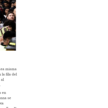
idea misma
la fila del
 al
.
a en
onna se
ota