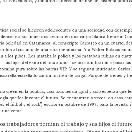
 a los excluidos, y tomaron la decisión de irse del sistema junto c
icia social se hicieron adolescentes en una sociedad con desemp
 silencio y a sus maestros ayunar en una carpa blanca frente al Co
ía Soledad en Catamarca, al conscripto Carrasco en un cuartel des
ordón al costado de una ruta mendocina. Y a Walter Bulacio en un
n a los pibes. Los mataba la policía y los mataban rubias en cuatr
 —los hijos del éxito del uno a uno— se acostumbraron a pasar los 
 cocaína pura sobre las barras VIP. Y se seguían muriendo: Carlos 
assarella estrellado contra un tren de carga. Porque de trenes y he
no creen en la política, casi todo les da igual y solo esperan que le
ogía que les invente el futuro. Se encuentran a veces, en esos est
s: el fútbol y el rock”, escribí en octubre de 1997, para la revista
T
a una coma.
s trabajadores perdían el trabajo y sus hijos el futur