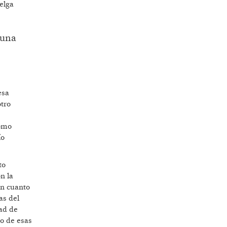
uelga
 una
esa
otro
como
ío
to
n la
en cuanto
as del
dad de
do de esas