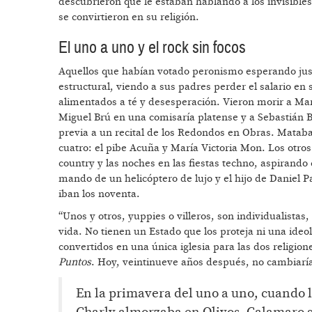
descubrieron que le estaban hablando a los invisibles,
se convirtieron en su religión.
El uno a uno y el rock sin focos
Aquellos que habían votado peronismo esperando just
estructural, viendo a sus padres perder el salario en
alimentados a té y desesperación. Vieron morir a Mar
Miguel Brú en una comisaría platense y a Sebastián B
previa a un recital de los Redondos en Obras. Mataba
cuatro: el pibe Acuña y María Victoria Mon. Los otros
country y las noches en las fiestas techno, aspirando
mando de un helicóptero de lujo y el hijo de Daniel P
iban los noventa.
“Unos y otros, yuppies o villeros, son individualistas, 
vida. No tienen un Estado que los proteja ni una ideol
convertidos en una única iglesia para las dos religione
Puntos
. Hoy, veintinueve años después, no cambiarí
En la primavera del uno a uno, cuando lo