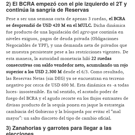
2) El BCRA empezó con el pie izquierdo el 2T y
continúa la sangría de Reservas
Pese a ser una semana corta de apenas 3 ruedas,
el BCRA
se desprendió de USD 420 M en el MULC.
Dicha dinámica
fue producto de una liquidación del
agro
que continúa en
niveles exiguos, pagos de deuda privada (Obligaciones
Negociables de YPF), y una demanda neta de privados que
se muestra persistente pese a las restricciones vigentes. De
esta manera, la autoridad monetaria hiló
22 ruedas
consecutivas con saldo vendedor neto, acumulando un rojo
superior a los USD 2.300 M
desde el 6/3. Como resultado,
las Reservas Netas (sin DEG) ya se encuentran en terreno
negativo por cerca de USD 600 M. Esta dinámica es -a todas
luces- insostenible. En tal sentido, el acotado poder de
fuego del BCRA y el agudo recorte en los flujos entrantes de
divisas producto de la sequía ponen en jaque la estrategia
cambiaria del Gobierno y la búsqueda por evitar el “mal
mayor”: un salto discreto del tipo de cambio oficial.
3) Zanahorias y garrotes para llegar a las
elecciones