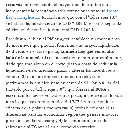
reservas
, aprovechando el mayor tipo de cambio para
incrementar la recaudacíon vía retenciones ante un
frente
fiscal complicado
. Recordemos que con el “dólar soja 1.0”
se habían liquidado cerca de USD 7.800 M y con la segunda
edición en diciembre fueron casi USD 3.200 M.
Por último, si bien el “dólar
agro”
establece un mecanismo
de incentivos que pueden fomentar una mayor liquidación
de divisas en el corto plazo,
también hay que ver el otro
lado de la moneda: 1)
es inconsistente intertemporalmente,
dado que trae alivio en el corto plazo a costa de reducir la
liquidación en el mediano plazo y alterar los incentivos a
vender;
2)
tiene un impacto monetario relevante
(estimamos la emisión neta en cerca de $1,1bn o 0,7% del
PIB sólo por el “dólar soja 3.0”), que forzará al BCRA a
esterilizar los pesos volcados a la plaza, incrementando aún
más los pasivos remunerados del BCRA y reduciendo la
eficacia de la política monetaria;
3)
probablemente el TC
diferencial para las economías regionales genere mayores
presiones en la inflación; y
4)
le continuará quitando
relevancia al TC oficial en el comercio exterior.