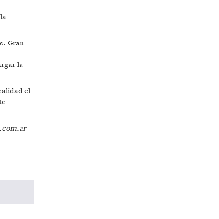
la
os. Gran
,
rgar la
ealidad el
te
a.com.ar