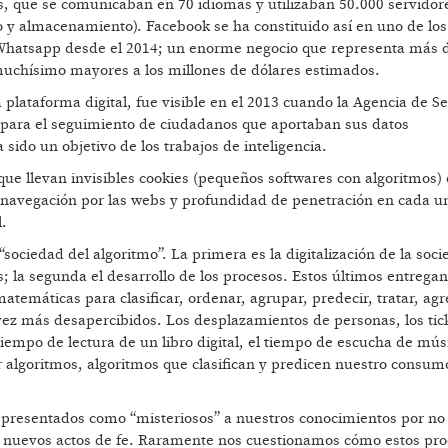
s, que se comunicaban en 70 idiomas y utilizaban 50.000 servidor
y almacenamiento). Facebook se ha constituido así en uno de lo
 Whatsapp desde el 2014; un enorme negocio que representa más 
muchísimo mayores a los millones de dólares estimados.
a plataforma digital, fue visible en el 2013 cuando la Agencia de S
k para el seguimiento de ciudadanos que aportaban sus datos
ido un objetivo de los trabajos de inteligencia.
ue llevan invisibles cookies (pequeños softwares con algoritmos)
u navegación por las webs y profundidad de penetración en cada u
l.
ociedad del algoritmo”. La primera es la digitalización de la soc
 la segunda el desarrollo de los procesos. Estos últimos entregan
emáticas para clasificar, ordenar, agrupar, predecir, tratar, agr
vez más desapercibidos. Los desplazamientos de personas, los tic
tiempo de lectura de un libro digital, el tiempo de escucha de mús
algoritmos, algoritmos que clasifican y predicen nuestro consum
 presentados como “misteriosos” a nuestros conocimientos por no
on nuevos actos de fe. Raramente nos cuestionamos cómo estos pr