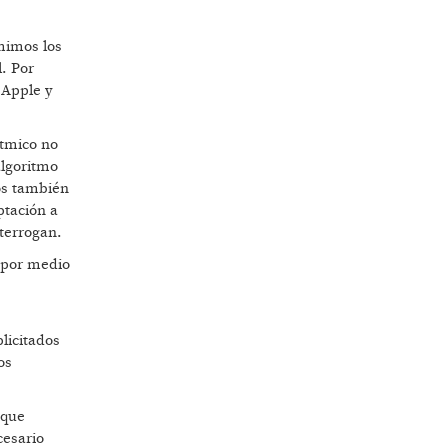
umimos los
. Por
 Apple y
ítmico no
algoritmo
gos también
ptación a
terrogan.
s por medio
licitados
os
 que
cesario