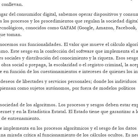
 conllevan.
 lugar del consumidor digital, sabemos operar dispositivos y cons
 los procesos y los procedimientos que regulan la sociedad digital
s tecnológicos, conocidos como GAFAM (Google, Amazon, Facebook,
 que toman.
onocemos sus funcionalidades. El valor que mueve el cálculo algor
alismo. Este sesgo en la confección del software que implementa el 
es sociales y distribución del conocimiento y la riqueza. Esos ses
bra social o prepaga, la escolaridad o el registro criminal, la ace
 en función de los cuestionamientos e intereses de quienes los in
n deseos de libertades y servicios personales; donde los individuo
 piensan como sujetos autónomos, por fuera de modelos políticos
a sociedad de los algoritmos. Los procesos y sesgos deben estar exp
net y en la Estadística Estatal. El Estado tiene que garantizar a l
os de entrenamiento.
 se implementa en los procesos algorítmicos y el sesgo de los datos
a mirada crítica al funcionamiento de los cálculos ocultos. Es ne