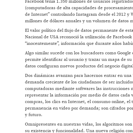
Facebook tenía 1.350 millones de usuarios registrado
(computadoras de alta capacidades de procesamiento 
de Internet” controlando Instagram desde el 2012 y
millones de dólares anuales y un volumen de datos 
El valor político del flujo de datos permanente de est
Nacional de USA reconoció la utilización de Faceboo
“inocentemente”, información que durante años había s
Algo similar sucede con los buscadores como Google q
permite identificar al usuario y trazar un mapa de s
datos configuran nuevos productos del negocio digita
Dos dinámicas avanzan para hacernos entrar en una “s
demanda creciente de los ciudadanos de ser incluidos;
computadoras mediante softwares las instrucciones mat
representar la información por medio de datos cada 
compras, los clics en Internet, el consumo online, el 
permanencia en video por demanda; son cifrados por 
y futuro.
Omnipresentes en nuestras vidas, los algoritmos son
su existencia y funcionalidad. Una nueva religión c