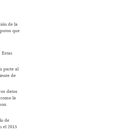
ión de la
mputos que
. Estas
 parte al
iente de
ros datos
 como la
 son
lo de
n el 2015