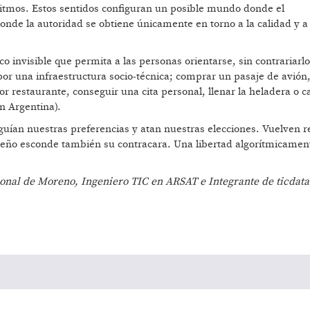
ritmos. Estos sentidos configuran un posible mundo donde el
onde la autoridad se obtiene únicamente en torno a la calidad y a 
 invisible que permita a las personas orientarse, sin contrariarl
por una infraestructura socio-técnica; comprar un pasaje de avión
r restaurante, conseguir una cita personal, llenar la heladera o ca
en Argentina).
guían nuestras preferencias y atan nuestras elecciones. Vuelven r
 sueño esconde también su contracara. Una libertad algorítmicamen
ional de Moreno, Ingeniero TIC en ARSAT e Integrante de ticdat