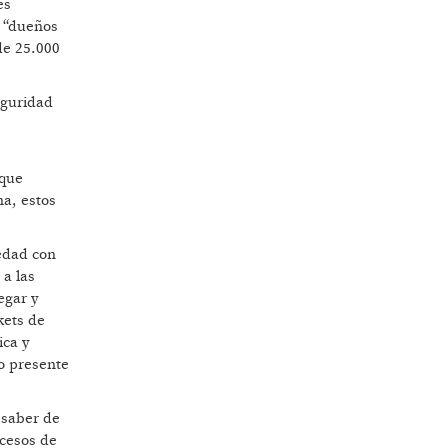
es
s “dueños
de 25.000
eguridad
 que
na, estos
iedad con
 a las
egar y
kets de
ica y
o presente
 saber de
ocesos de