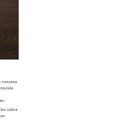
o cuentan
tención
s
as.
ales sobre
nos