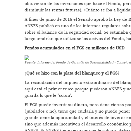
obtuvieran de las inversiones que hace el Fondo, pero 
disminuir las rentas futuras). ¿Cuánto se iba a liqui
A fines de junio de 2016 el Senado aprobó la Ley de
ANSES publicó en uno de los informes regulares sobre
sobre el balance de la seguridad social. Se estimaba 
luego tendrían que utilizarse los activos del Fondo, h
Fondos acumulados en el FGS en millones de USD
Fuente: Informe del Fondo de Garantía de Sustentabilidad - Consejo 
¿Qué se hizo con la plata del blanqueo y el FGS?
La recaudación del impuesto extraordinario del blanque
aquí está el primer truco porque pusieron ANSES y n
guarda lo que le "sobra".
El FGS puede invertir su dinero, pero tiene ciertas pa
(jubilados o no), tiene que cuidarla y no puede pone
grande tiene la oportunidad y el interés de invertir 
sino que además incentiven el desarrollo económico 
ANSES. Si ANSES tiene recursos que le sobran, debería