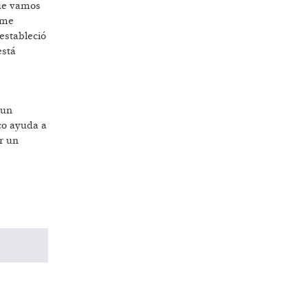
que vamos
rme
estableció
está
 un
co ayuda a
er un