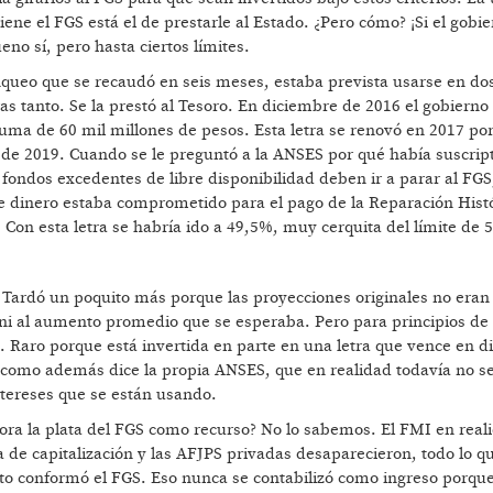
iene el FGS está el de prestarle al Estado. ¿Pero cómo? ¡Si el gobi
eno sí, pero hasta ciertos límites.
anqueo que se recaudó en seis meses, estaba prevista usarse en do
s tanto. Se la prestó al Tesoro. En diciembre de 2016 el gobierno
suma de 60 mil millones de pesos. Esta letra se renovó en 2017 por
 de 2019. Cuando se le preguntó a la ANSES por qué había suscrip
s fondos excedentes de libre disponibilidad deben ir a parar al FGS
te dinero estaba comprometido para el pago de la Reparación Histó
 Con esta letra se habría ido a 49,5%, muy cerquita del límite de 
. Tardó un poquito más porque las proyecciones originales no era
s ni al aumento promedio que se esperaba. Pero para principios de
. Raro porque está invertida en parte en una letra que vence en 
 como además dice la propia ANSES, que en realidad todavía no se
ntereses que se están usando.
ra la plata del FGS como recurso? No lo sabemos. El FMI en reali
a de capitalización y las AFJPS privadas desaparecieron, todo lo q
to conformó el FGS. Eso nunca se contabilizó como ingreso porqu