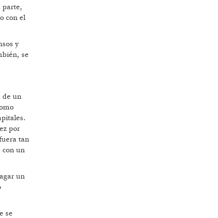
 parte,
o con el
nsos y
mbién, se
a de un
como
pitales.
vez por
fuera tan
s con un
pagar un
o
e se