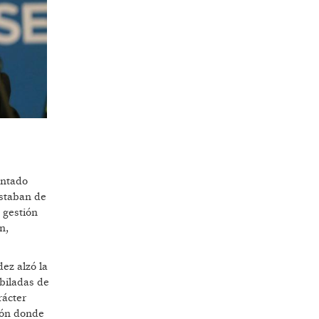
entado
estaban de
 gestión
n,
ez alzó la
ubiladas de
rácter
ión donde