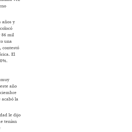
erno
s años y
 colocó
 86 mil
to una
, contestó
rica. El
50%.
n muy
 este año
diciembre
 acabó la
dad le dijo
ue tenían
e