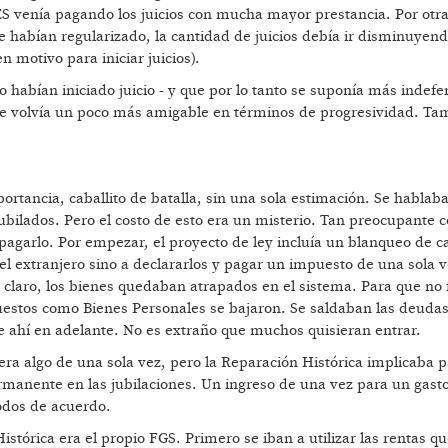
S venía pagando los juicios con mucha mayor prestancia. Por otra
se habían regularizado, la cantidad de juicios debía ir disminuyend
n motivo para iniciar juicios).
habían iniciado juicio - y que por lo tanto se suponía más indefe
 se volvía un poco más amigable en términos de progresividad. Ta
tancia, caballito de batalla, sin una sola estimación. Se hablab
bilados. Pero el costo de esto era un misterio. Tan preocupante 
pagarlo. Por empezar, el proyecto de ley incluía un blanqueo de ca
 el extranjero sino a declararlos y pagar un impuesto de una sola 
 claro, los bienes quedaban atrapados en el sistema. Para que no 
uestos como Bienes Personales se bajaron. Se saldaban las deuda
e ahí en adelante. No es extraño que muchos quisieran entrar.
era algo de una sola vez, pero la Reparación Histórica implicaba 
rmanente en las jubilaciones. Un ingreso de una vez para un gast
odos de acuerdo.
stórica era el propio FGS. Primero se iban a utilizar las rentas qu