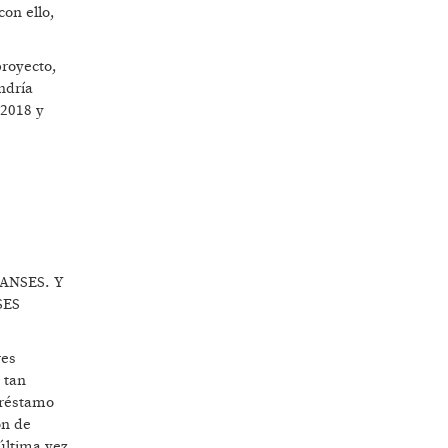
con ello,
proyecto,
ndría
 2018 y
a ANSES. Y
SES
res
 tan
préstamo
ón de
 última vez