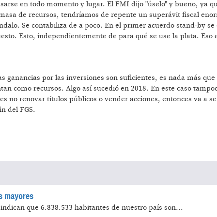
usarse en todo momento y lugar. El FMI dijo "úselo" y bueno, ya 
 masa de recursos, tendríamos de repente un superávit fiscal eno
dalo. Se contabiliza de a poco. En el primer acuerdo stand-by se 
uesto. Esto, independientemente de para qué se use la plata. Eso 
las ganancias por las inversiones son suficientes, es nada más que
ntan como recursos. Algo así sucedió en 2018. En este caso tampo
o es no renovar títulos públicos o vender acciones, entonces va a s
fin del FGS.
as mayores
indican que 6.838.533 habitantes de nuestro país son...