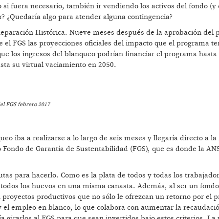
si fuera necesario, también ir vendiendo los activos del fondo (y 
dar? ¿Quedaría algo para atender alguna contingencia?
 Reparación Histórica. Nueve meses después de la aprobación del 
 el FGS las proyecciones oficiales del impacto que el programa te
que los ingresos del blanqueo podrían financiar el programa hasta
asta su virtual vaciamiento en 2050.
del FGS febrero 2017
o iba a realizarse a lo largo de seis meses y llegaría directo a l
o Fondo de Garantía de Sustentabilidad (FGS), que es donde la AN
utas para hacerlo. Como es la plata de todos y todas los trabajado
r todos los huevos en una misma canasta. Además, al ser un fondo
en proyectos productivos que no sólo le ofrezcan un retorno por el 
y el empleo en blanco, lo que colabora con aumentar la recaudaci
 girarlos al FGS para que sean invertidos bajo estos criterios. La