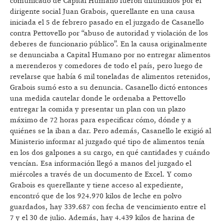
comunicado de Capital Humano fueron difundidos por el
dirigente social Juan Grabois, querellante en una causa
iniciada el 5 de febrero pasado en el juzgado de Casanello
contra Pettovello por “abuso de autoridad y violación de los
deberes de funcionario público”. En la causa originalmente
se denunciaba a Capital Humano por no entregar alimentos
a merenderos y comedores de todo el país, pero luego de
revelarse que había 6 mil toneladas de alimentos retenidos,
Grabois sumó esto a su denuncia. Casanello dictó entonces
una medida cautelar donde le ordenaba a Pettovello
entregar la comida y presentar un plan con un plazo
máximo de 72 horas para especificar cómo, dónde y a
quiénes se la iban a dar. Pero además, Casanello le exigió al
Ministerio informar al juzgado qué tipo de alimentos tenía
en los dos galpones a su cargo, en qué cantidades y cuándo
vencían. Esa información llegó a manos del juzgado el
miércoles a través de un documento de Excel. Y como
Grabois es querellante y tiene acceso al expediente,
encontró que de los 924.970 kilos de leche en polvo
guardados, hay 339.687 con fecha de vencimiento entre el
7 y el 30 de julio. Además, hay 4.439 kilos de harina de