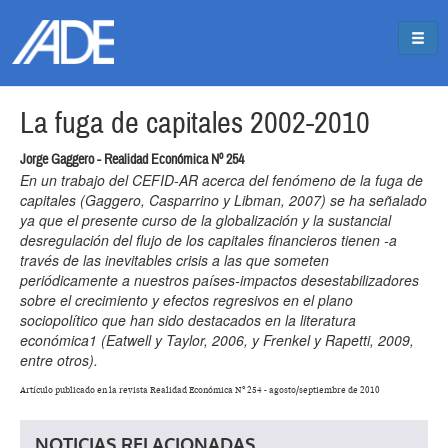
Pasar al contenido principal
Jump to main content
La fuga de capitales 2002-2010
Jorge Gaggero - Realidad Económica Nº 254
En un trabajo del CEFID-AR acerca del fenómeno de la fuga de
capitales (Gaggero, Casparrino y Libman, 2007) se ha señalado
ya que el presente curso de la globalización y la sustancial
desregulación del flujo de los capitales financieros tienen -a
través de las inevitables crisis a las que someten
periódicamente a nuestros países-impactos desestabilizadores
sobre el crecimiento y efectos regresivos en el plano
sociopolítico que han sido destacados en la literatura
económica1 (Eatwell y Taylor, 2006, y Frenkel y Rapetti, 2009,
entre otros).
Artículo publicado en la revista Realidad Económica Nº 254 - agosto/septiembre de 2010
NOTICIAS RELACIONADAS