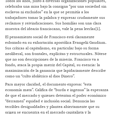
Todos los años, junto a diversas organizaciones populares,
celebraba una misa bajo la consigna “por una sociedad sin
esclavos ni excluidos” en la que se permitía a los
trabajadores tomar la palabra y expresar crudamente sus
reclamos y reivindicaciones. Sus homilías son una clara
muestra del ideario franciscano, vale la pena leerlas[1].
El pensamiento social de Francisco está claramente
esbozado en su exhortación apostólica Evangelii Gaudium.
Sus críticas al capitalismo, en particular bajo su forma
neoliberal, son frontales, explícitas y estructurales. Nótese
que no son descripciones de la miseria. Francisco va a
fondo, ataca la propia matriz del Capital, su esencia: la
maximización de la ganancia que lapidariamente describe
como un “culto idolátrico al dios Dinero”.
Para mayor claridad, el documento expresa: “esta
economía mata”. Califica de “burda e ingenua” la esperanza
de que el mercado y quienes detentan el poder económico
“derramen” equidad e inclusión social. Denuncia las
terribles desigualdades y plantea abiertamente que su
origen se encuentra en el mercado capitalista y la