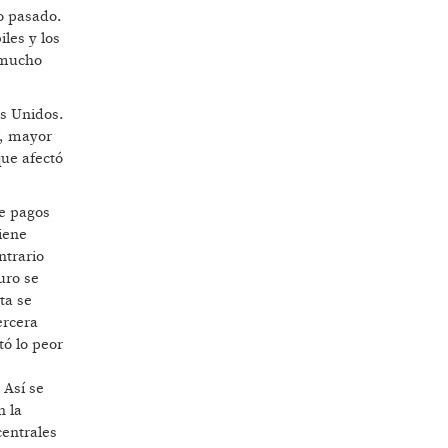
lo pasado.
les y los
l mucho
os Unidos.
r, mayor
que afectó
de pagos
iene
ntrario
uro se
ta se
ercera
tó lo peor
 Así se
n la
centrales