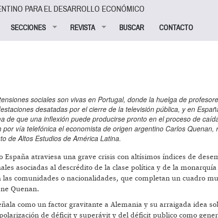
ENTINO PARA EL DESARROLLO ECONÓMICO
SECCIONES
REVISTA
BUSCAR
CONTACTO
ensiones sociales son vivas en Portugal, donde la huelga de profesore
estaciones desatadas por el cierre de la televisión pública, y en Españ
ea de que una inflexión puede producirse pronto en el proceso de caída
 por vía telefónica el economista de origen argentino Carlos Quenan, 
to de Altos Estudios de América Latina.
ro España atraviesa una grave crisis con altísimos índices de des
nales asociadas al descrédito de la clase política y de la monarquía
con las comunidades o nacionalidades, que completan un cuadro muy
iene Quenan.
señala como un factor gravitante a Alemania y su arraigada idea so
olarización de déficit y superávit y del déficit publico como gene