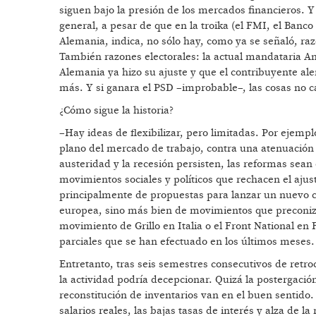
siguen bajo la presión de los mercados financieros. Y
general, a pesar de que en la troika (el FMI, el Banc
Alemania, indica, no sólo hay, como ya se señaló, raz
También razones electorales: la actual mandataria A
Alemania ya hizo su ajuste y que el contribuyente al
más. Y si ganara el PSD –improbable–, las cosas no
¿Cómo sigue la historia?
–Hay ideas de flexibilizar, pero limitadas. Por ejemp
plano del mercado de trabajo, contra una atenuación d
austeridad y la recesión persisten, las reformas sea
movimientos sociales y políticos que rechacen el ajust
principalmente de propuestas para lanzar un nuevo ci
europea, sino más bien de movimientos que preconiza
movimiento de Grillo en Italia o el Front National en
parciales que se han efectuado en los últimos meses.
Entretanto, tras seis semestres consecutivos de retr
la actividad podría decepcionar. Quizá la postergación 
reconstitución de inventarios van en el buen sentido
salarios reales, las bajas tasas de interés y alza de l