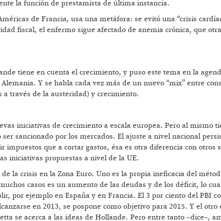
ente la función de prestamista de última instancia.
méricas de Francia, usa una metáfora: se evitó una “crisis cardía
ridad fiscal, el enfermo sigue afectado de anemia crónica, que otr
lande tiene en cuenta el crecimiento, y puso este tema en la agend
 Alemania. Y se habla cada vez más de un nuevo “mix” entre cons
les a través de la austeridad) y crecimiento.
evas iniciativas de crecimiento a escala europea. Pero al mismo 
ser sancionado por los mercados. El ajuste a nivel nacional persis
r impuestos que a cortar gastos, ésa es otra diferencia con otros s
s iniciativas propuestas a nivel de la UE.
e la crisis en la Zona Euro. Uno es la propia ineficacia del métod
 muchos casos es un aumento de las deudas y de los déficit, lo cual
lir, por ejemplo en España y en Francia. El 3 por ciento del PBI 
lcanzarse en 2013, se pospone como objetivo para 2015. Y el otro
 Letta se acerca a las ideas de Hollande. Pero entre tanto –dice–, 