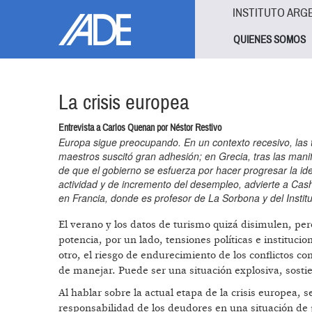
Pasar al contenido principal
Jump to main content
INSTITUTO ARG
QUIENES SOMOS
La crisis europea
Entrevista a Carlos Quenan por Néstor Restivo
Europa sigue preocupando. En un contexto recesivo, las t
maestros suscitó gran adhesión; en Grecia, tras las manif
de que el gobierno se esfuerza por hacer progresar la id
actividad y de incremento del desempleo, advierte a Cash
en Francia, donde es profesor de La Sorbona y del Institu
El verano y los datos de turismo quizá disimulen, pe
potencia, por un lado, tensiones políticas e institucio
otro, el riesgo de endurecimiento de los conflictos 
de manejar. Puede ser una situación explosiva, sost
Al hablar sobre la actual etapa de la crisis europea, 
responsabilidad de los deudores en una situación de p