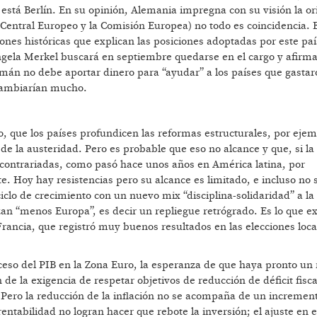
 está Berlín. En su opinión, Alemania impregna con su visión la or
o Central Europeo y la Comisión Europea) no todo es coincidencia. 
ones históricas que explican las posiciones adoptadas por este paí
ngela Merkel buscará en septiembre quedarse en el cargo y afirm
emán no debe aportar dinero para “ayudar” a los países que gasta
 cambiarían mucho.
lo, que los países profundicen las reformas estructurales, por ejem
e la austeridad. Pero es probable que eso no alcance y que, si la
n contrariadas, como pasó hace unos años en América latina, por
e. Hoy hay resistencias pero su alcance es limitado, e incluso no s
clo de crecimiento con un nuevo mix “disciplina-solidaridad” a la
n “menos Europa”, es decir un repliegue retrógrado. Es lo que ex
 Francia, que registró muy buenos resultados en las elecciones loca
oceso del PIB en la Zona Euro, la esperanza de que haya pronto un
de la exigencia de respetar objetivos de reducción de déficit fisca
. Pero la reducción de la inflación no se acompaña de un increment
a rentabilidad no logran hacer que rebote la inversión; el ajuste en