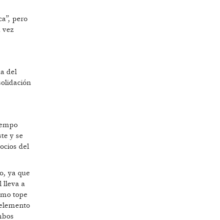
ca”, pero
a vez
a del
olidación
tiempo
te y se
ocios del
o, ya que
 lleva a
como tope
 elemento
ambos