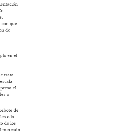
ientación
En
s.
a con que
ron de
plo en el
e trata
 escala
presa el
les o
 rebote de
les o la
o de los
 el mercado