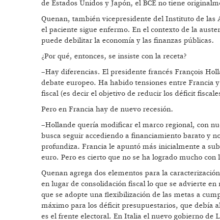
de Estados Unidos y Japón, el BCE no tiene originalm
Quenan, también vicepresidente del Instituto de las A
el paciente sigue enfermo. En el contexto de la auste
puede debilitar la economía y las finanzas públicas.
¿Por qué, entonces, se insiste con la receta?
–Hay diferencias. El presidente francés François Hol
debate europeo. Ha habido tensiones entre Francia y
fiscal (es decir el objetivo de reducir los déficit fisca
Pero en Francia hay de nuevo recesión.
–Hollande quería modificar el marco regional, con nu
busca seguir accediendo a financiamiento barato y no 
profundiza. Francia le apuntó más inicialmente a subi
euro. Pero es cierto que no se ha logrado mucho con la
Quenan agrega dos elementos para la caracterización d
en lugar de consolidación fiscal lo que se advierte en
que se adopte una flexibilización de las metas a cump
máximo para los déficit presupuestarios, que debía a
es el frente electoral. En Italia el nuevo gobierno de