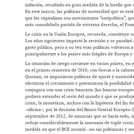
inflación, resultado en gran medida de la huella que de
En este marco, las políticas de austeridad que se e
que los capitalizan son movimientos “antipolítica”, qu
más consolidado partido de extrema derecha, el Fron
La crisis en la Unión Europea, recuerda, constituye u
Los años siguientes impactó la recesión y se paralizó e
gasto público, pero a su vez esas políticas volvieron 
principalmente a los países más frágiles de Europa y l
La situación de riesgo creciente en varios países, en
en el primer semestre de 2010, con Grecia a la cabeza
Quenan, se impusieron políticas de ajuste y austerida
afectaron el crecimiento y potenciaron la posibilidad 
conjugara con una crisis bancaria (los bancos europe
pudiera extender al resto del mundo y que se produje
crisis, la monetaria, incluso con la hipótesis del fin 
–afirma–, por la decisión del Banco Central Europeo 
septiembre de 2012, de anunciar que se haría todo, inc
redujo considerablemente la amenaza de triple crisis.
medida en que el BCE asumió –no sin polémicas y resi