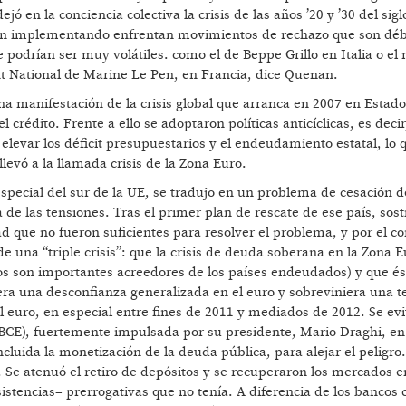
jó en la conciencia colectiva la crisis de las años ’20 y ’30 del sig
stán implementando enfrentan movimientos de rechazo que son débi
e podrían ser muy volátiles. como el de Beppe Grillo en Italia o e
t National de Marine Le Pen, en Francia, dice Quenan.
na manifestación de la crisis global que arranca en 2007 en Estad
l crédito. Frente a ello se adoptaron políticas anticíclicas, es deci
a elevar los déficit presupuestarios y el endeudamiento estatal, lo 
levó a la llamada crisis de la Zona Euro.
 especial del sur de la UE, se tradujo en un problema de cesación 
 de las tensiones. Tras el primer plan de rescate de ese país, sost
d que no fueron suficientes para resolver el problema, y por el co
de una “triple crisis”: que la crisis de deuda soberana en la Zona E
os son importantes acreedores de los países endeudados) y que és
ra una desconfianza generalizada en el euro y sobreviniera una t
del euro, en especial entre fines de 2011 y mediados de 2012. Se evi
(BCE), fuertemente impulsada por su presidente, Mario Draghi, en
luida la monetización de la deuda pública, para alejar el peligro.
 Se atenuó el retiro de depósitos y se recuperaron los mercados e
stencias– prerrogativas que no tenía. A diferencia de los bancos 