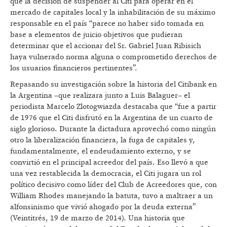
que la decisión de suspender al Citi para operar en el
mercado de capitales local y la inhabilitación de su máximo
responsable en el país “parece no haber sido tomada en
base a elementos de juicio objetivos que pudieran
determinar que el accionar del Sr. Gabriel Juan Ribisich
haya vulnerado norma alguna o comprometido derechos de
los usuarios financieros pertinentes”.
Repasando su investigación sobre la historia del Citibank en
la Argentina –que realizara junto a Luis Balaguer– el
periodista Marcelo Zlotogwiazda destacaba que “fue a partir
de 1976 que el Citi disfrutó en la Argentina de un cuarto de
siglo glorioso. Durante la dictadura aprovechó como ningún
otro la liberalización financiera, la fuga de capitales y,
fundamentalmente, el endeudamiento externo, y se
convirtió en el principal acreedor del país. Eso llevó a que
una vez restablecida la democracia, el Citi jugara un rol
político decisivo como líder del Club de Acreedores que, con
William Rhodes manejando la batuta, tuvo a maltraer a un
alfonsinismo que vivió ahogado por la deuda externa”
(Veintitrés, 19 de marzo de 2014). Una historia que