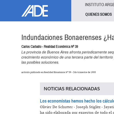
Pasar al contenido principal
Jump to main content
INSTITUTO ARG
QUIENES SOMOS
Indundaciones Bonaerenses ¿Ha
Carlos Carballo - Realidad Económica Nº 39
La provincia de Buenos Aires afronta periodicamente sequ
crecimiento económico de una tercera parte del territorio 
las posibles soluciones.
Artículo publicado en Realidad Económica Nº 39 - 2do trimestre de 1980
NOTICIAS RELACIONADAS
Los economistas hemos hecho los cálculos
Olivier De Schutter - Joseph Stiglitz - Jay
ha sido elaborada por expertos de todo el