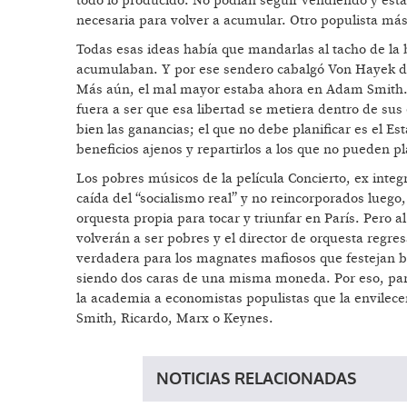
todo lo producido. No podían seguir vendiendo y estal
necesaria para volver a acumular. Otro populista más
Todas esas ideas había que mandarlas al tacho de la 
acumulaban. Y por ese sendero cabalgó Von Hayek de
Más aún, el mal mayor estaba ahora en Adam Smith. D
fuera a ser que esa libertad se metiera dentro de sus
bien las ganancias; el que no debe planificar es el E
beneficios ajenos y repartirlos a los que no pueden pl
Los pobres músicos de la película Concierto, ex integ
caída del “socialismo real” y no reincorporados luego
orquesta propia para tocar y triunfar en París. Pero al
volverán a ser pobres y el director de orquesta regresa
verdadera para los magnates mafiosos que festejan bod
siendo dos caras de una misma moneda. Por eso, para
la academia a economistas populistas que la envilec
Smith, Ricardo, Marx o Keynes.
NOTICIAS RELACIONADAS