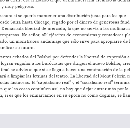
ló la crisis: era el Estado el que debía intervenir creando la dem
 y muy peligroso.
basura si se quería mantener una distribución justa para los que
sde Suiza hasta Chicago, regado por el dinero de generosas fund
emasiada libertad de mercado, lo que no servía a las multinaci
 empresas. No señor, allí ejércitos de economistas y contadores pl
stado, un monstruoso andamiaje que sólo sirve para apropiarse de 
anificar su futuro.
rantes echados del Bolshoi por defender la libertad de expresión a
, logran engañar a los burócratas que dirigen el nuevo Bolshoi, cr
 final se advierte que si se llega a hacer una continuación de la pel
rá a limpiar las letrinas del teatro. La libertad del Mont Pelerin e
as fastuosas. El “capitalismo real” y el “socialismo real” termin
 que las cosas continúen así, no hay que dejar entrar más por la
en, si es que los enmarcamos en su época no como dogmas, se ll