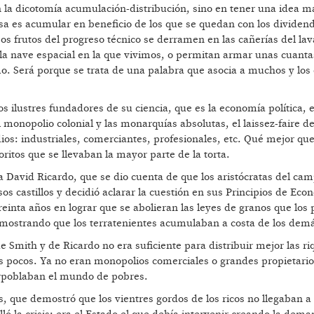
n la dicotomía acumulación-distribución, sino en tener una idea m
sa es acumular en beneficio de los que se quedan con los dividend
os frutos del progreso técnico se derramen en las cañerías del la
e la nave espacial en la que vivimos, o permitan armar unas cuant
mo. Será porque se trata de una palabra que asocia a muchos y los
s ilustres fundadores de su ciencia, que es la economía política, 
 monopolio colonial y las monarquías absolutas, el laissez-faire 
os: industriales, comerciantes, profesionales, etc. Qué mejor que
oritos que se llevaban la mayor parte de la torta.
a David Ricardo, que se dio cuenta de que los aristócratas del ca
sos castillos y decidió aclarar la cuestión en sus Principios de Ec
treinta años en lograr que se abolieran las leyes de granos que los 
demostrando que los terratenientes acumulaban a costa de los dem
Smith y de Ricardo no era suficiente para distribuir mejor las ri
 pocos. Ya no eran monopolios comerciales o grandes propietario
erpoblaban el mundo de pobres.
, que demostró que los vientres gordos de los ricos no llegaban 