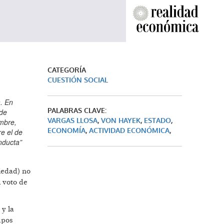
CATEGORÍA
CUESTIÓN SOCIAL
a. En
PALABRAS CLAVE:
 de
VARGAS LLOSA
,
VON HAYEK
,
ESTADO
,
ombre,
ECONOMÍA
,
ACTIVIDAD ECONÓMICA
,
e el de
nducta”
iedad) no
l voto de
 y la
mpos