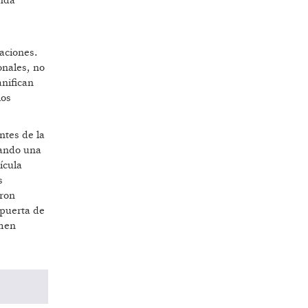
anda
aciones.
onales, no
anifican
los
ntes de la
eando una
ícula
s
aron
 puerta de
amen