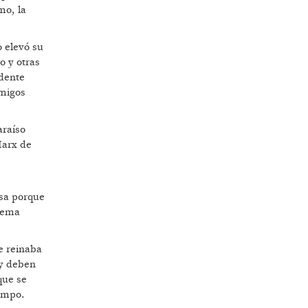
mo, la
o elevó su
o y otras
adente
amigos
araíso
Marx de
asa porque
blema
e reinaba
 y deben
que se
iempo.