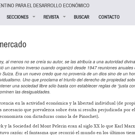
ENTINO PARA EL DESARROLLO ECONÓMICO
SECCIONES
REVISTA
BUSCAR
CONTACTO
 mercado
ey, al menos no se creía su autor, se las atribuía a una autoridad divin
guió un camino inverso cuando organizó desde 1947 reuniones anuales
en Suiza. Era un nuevo credo que no provenía de un dios sino de un h
vidualismo. Uno que proclama el triunfo del derecho de propiedad sobr
ener una sociedad libre sólo basta con establecer reglas de “justa co
dominen las desigualdades.
rencia en la actividad económica y la libertad individual (de prop
s necesario que prevalezca sobre ésta si resulta perjudicada por e
o economista con dictaduras como la de Pinochet).
 y la Sociedad del Mont Pelerin eran al siglo XX lo que Karl Marx
e tuvo razón: el fantasma que recorrió el mundo en los últimos tie