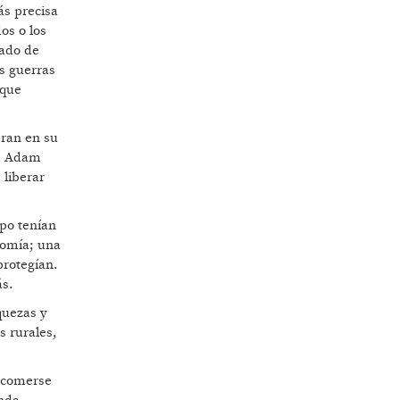
ás precisa
os o los
vado de
as guerras
 que
eran en su
de Adam
 liberar
mpo tenían
onomía; una
protegían.
ás.
quezas y
s rurales,
a comerse