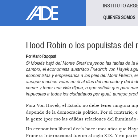
Pasar al contenido principal
Jump to main content
INSTITUTO ARG
QUIENES SOMOS
Hood Robin o los populistas del
Por Mario Rapoport
Si Moisés bajó del Monte Sinaí trayendo las tablas de la l
cambio, el economista austríaco Friedrich von Hayek si
economistas y empresarios a los pies del Mont Pelerin, 
aunque muchos veían en él al dios del mercado y del indi
comer y tener una vida digna, o que señala que para mant
impuestas a todos los ciudadanos por igual, aunque pre
Para Von Hayek, el Estado no debe tener ninguna inje
depende de la democracia política. Por el contrario, e
la gente (por eso las cálidas relaciones del iluminad
Un economista liberal decía hace unos años que Hayek
Primera Internacional fueron al siglo XIX. Y en part