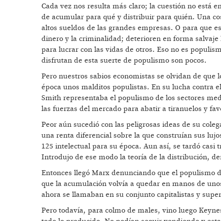
Cada vez nos resulta más claro; la cuestión no está e
de acumular para qué y distribuir para quién. Una co
altos sueldos de las grandes empresas. O para que es
dinero y la criminalidad; deterioren en forma salvaj
para lucrar con las vidas de otros. Eso no es populis
disfrutan de esta suerte de populismo son pocos.
Pero nuestros sabios economistas se olvidan de que lo
época unos malditos populistas. En su lucha contra el
Smith representaba el populismo de los sectores medi
las fuerzas del mercado para abatir a tiranuelos y fav
Peor aún sucedió con las peligrosas ideas de su coleg
una renta diferencial sobre la que construían sus lujo
125 intelectual para su época. Aun así, se tardó casi 
Introdujo de ese modo la teoría de la distribución, 
Entonces llegó Marx denunciando que el populismo de 
que la acumulación volvía a quedar en manos de unos
ahora se llamaban en su conjunto capitalistas y sup
Pero todavía, para colmo de males, vino luego Keynes