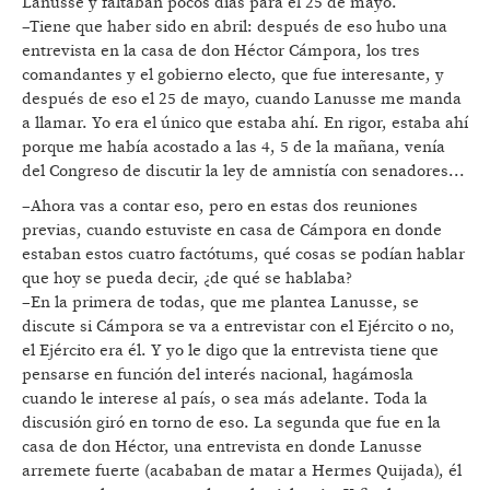
Lanusse y faltaban pocos días para el 25 de mayo.
–Tiene que haber sido en abril: después de eso hubo una
entrevista en la casa de don Héctor Cámpora, los tres
comandantes y el gobierno electo, que fue interesante, y
después de eso el 25 de mayo, cuando Lanusse me manda
a llamar. Yo era el único que estaba ahí. En rigor, estaba ahí
porque me había acostado a las 4, 5 de la mañana, venía
del Congreso de discutir la ley de amnistía con senadores...
–Ahora vas a contar eso, pero en estas dos reuniones
previas, cuando estuviste en casa de Cámpora en donde
estaban estos cuatro factótums, qué cosas se podían hablar
que hoy se pueda decir, ¿de qué se hablaba?
–En la primera de todas, que me plantea Lanusse, se
discute si Cámpora se va a entrevistar con el Ejército o no,
el Ejército era él. Y yo le digo que la entrevista tiene que
pensarse en función del interés nacional, hagámosla
cuando le interese al país, o sea más adelante. Toda la
discusión giró en torno de eso. La segunda que fue en la
casa de don Héctor, una entrevista en donde Lanusse
arremete fuerte (acababan de matar a Hermes Quijada), él