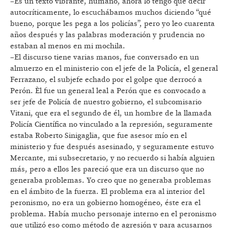
–Es un texto vibrante, humano, ahora lo tengo que decir
autocríticamente, lo escuchábamos muchos diciendo “qué
bueno, porque les pega a los policías”, pero yo leo cuarenta
años después y las palabras moderación y prudencia no
estaban al menos en mi mochila.
–El discurso tiene varias manos, fue conversado en un
almuerzo en el ministerio con el jefe de la Policía, el general
Ferrazano, el subjefe echado por el golpe que derrocó a
Perón. Èl fue un general leal a Perón que es convocado a
ser jefe de Policía de nuestro gobierno, el subcomisario
Vitani, que era el segundo de él, un hombre de la llamada
Policía Científica no vinculado a la represión, seguramente
estaba Roberto Sinigaglia, que fue asesor mío en el
ministerio y fue después asesinado, y seguramente estuvo
Mercante, mi subsecretario, y no recuerdo si había alguien
más, pero a ellos les pareció que era un discurso que no
generaba problemas. Yo creo que no generaba problemas
en el ámbito de la fuerza. El problema era al interior del
peronismo, no era un gobierno homogéneo, éste era el
problema. Había mucho personaje interno en el peronismo
que utilizó eso como método de agresión y para acusarnos