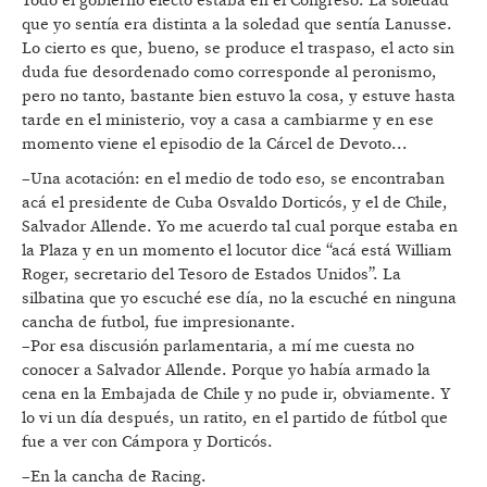
Todo el gobierno electo estaba en el Congreso. La soledad
que yo sentía era distinta a la soledad que sentía Lanusse.
Lo cierto es que, bueno, se produce el traspaso, el acto sin
duda fue desordenado como corresponde al peronismo,
pero no tanto, bastante bien estuvo la cosa, y estuve hasta
tarde en el ministerio, voy a casa a cambiarme y en ese
momento viene el episodio de la Cárcel de Devoto...
–Una acotación: en el medio de todo eso, se encontraban
acá el presidente de Cuba Osvaldo Dorticós, y el de Chile,
Salvador Allende. Yo me acuerdo tal cual porque estaba en
la Plaza y en un momento el locutor dice “acá está William
Roger, secretario del Tesoro de Estados Unidos”. La
silbatina que yo escuché ese día, no la escuché en ninguna
cancha de futbol, fue impresionante.
–Por esa discusión parlamentaria, a mí me cuesta no
conocer a Salvador Allende. Porque yo había armado la
cena en la Embajada de Chile y no pude ir, obviamente. Y
lo vi un día después, un ratito, en el partido de fútbol que
fue a ver con Cámpora y Dorticós.
–En la cancha de Racing.