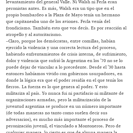
levantamiento del general Valle. Ni Walsh ni Ferla eran
peronistas antes. Es más, Walsh era un tipo que en el
propio bombardeo a la Plaza de Mayo tenía un hermano
que capitaneaba uno de los aviones. Ferla venía del
frondicismo. También esto que vos decís. Es por reacción al
atropello y al autoritarismo.
–Claro, porque los demócratas, entre comillas, habían
ejercido la violencia y una correcta lectura del proceso,
habiendo enfrentamientos de crisis interna, de sufrimiento,
dolor y violencia que sufrió la Argentina en los ’70 no se lo
puede dejar de vincular a lo precedente. Desde el ’30 hasta
entonces habíamos vivido con gobiernos usurpadores, en
donde la lógica era que el poder residía en el que tenía los
fierros. La fuerza es lo que genera al poder. Y esto
militariza al país. Yo nunca fui ni partidario ni militante de
organizaciones armadas, pero la militarización de la
juventud argentina se produce en un número importante
(de todas maneras no tanto como suelen decir sus
adversarios), es mucho más importante el proceso de
peronización juvenil, el vinculado a Montoneros. Pero de
cualquier manera, lo cierto es que de alguna manera la