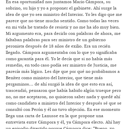
En esa oportunidad nos juntamos Mario Cámpora, su
sobrino, su hijo y yo a proponer el gabinete. Ahí surge la
idea de que yo sea ministro del Interior. Yo les digo que me
parece que no tiene mucho sentido. Como todas las veces
en mi vida he tratado de resistir y no me ha ido muy bien.
Mi argumento era, para decirlo con palabras de ahora, me
faltaban palabras para ser ministro de un gobierno
peronista después de 18 años de exilio. Era un recién
llegado. Cámpora argumentaba con lo que yo significaba
como garantía para él. Yo le decía que si no había más
remedio, en todo caso podía ser ministro de Justicia, me
parecía más lógico. Les dije que por qué no probábamos a
Benítez como ministro del Interior, que tiene más
pergaminos... de ahí surgió la idea de que esto era así,
trascendió, pensaron que había habido algún trueque pero
no, no me aceptaron, no quisieron saber nada y quedé ahí
como candidato a ministro del Interior y después sé que se
consultó con Perón y él no tuvo objeción. En ese momento
llega una carta de Lanusse en la que propone una
entrevista entre Cámpora y él, ya Cámpora electo. Ahí hay
un episodio divertido porque Cámpora dice: “Bueno, yo