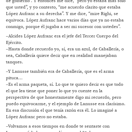
de gobierno”. Y entonces me dice, “pero yo estaba más solo
que usted”, y yo contesto, “me acuerdo clarito que estaba
López Aufranc a su derecha”. Y me dice, “mire Righi, se
equivoca. López Aufranc hace varios días que ya no estaba
conmigo, porque él jugaba a ser mi sucesor con ustedes”.
–Alcides López Aufranc era el jefe del Tercer Cuerpo del
Ejército.
–Hasta donde recuerdo yo, sí, era un azul, de Caballería, o
sea, Caballería quiere decir que en realidad manejaban
tanques.
–Y Lanusse también era de Caballería, que es el arma
pituca...
–Es el arma paqueta, sí. Lo que te quiero decir es que todo
el que lea tiene que poner lo que yo cuente en la
perspectiva de que honestamente digo mi recuerdo, pero
puedo equivocarme, y el ejemplo de Lanusse era clarísimo.
En esa discusión el que tenía razón era él. Lo imaginé a
López Aufranc pero no estaba.
–Volvamos a esos tiempos en donde te sentaste con