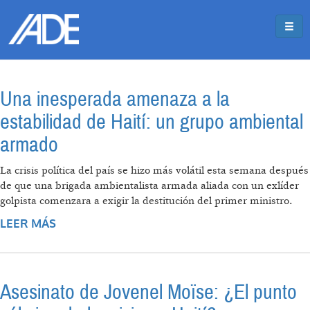
Pasar al contenido principal
Jump to main content
Una inesperada amenaza a la
estabilidad de Haití: un grupo ambiental
armado
La crisis política del país se hizo más volátil esta semana después
de que una brigada ambientalista armada aliada con un exlíder
golpista comenzara a exigir la destitución del primer ministro.
LEER MÁS
SOBRE UNA INESPERADA AMENAZA A LA
ESTABILIDAD DE HAITÍ: UN GRUPO
AMBIENTAL ARMADO
Asesinato de Jovenel Moïse: ¿El punto