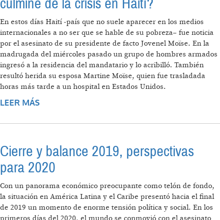
cúlmine de la crisis en Haití?
En estos días Haití -país que no suele aparecer en los medios
internacionales a no ser que se hable de su pobreza– fue noticia
por el asesinato de su presidente de facto Jovenel Moïse. En la
madrugada del miércoles pasado un grupo de hombres armados
ingresó a la residencia del mandatario y lo acribilló. También
resultó herida su esposa Martine Moïse, quien fue trasladada
horas más tarde a un hospital en Estados Unidos.
LEER MÁS
SOBRE ASESINATO DE JOVENEL MOÏSE: ¿EL
PUNTO CÚLMINE DE LA CRISIS EN HAITÍ?
Cierre y balance 2019, perspectivas
para 2020
Con un panorama económico preocupante como telón de fondo,
la situación en América Latina y el Caribe presentó hacia el final
de 2019 un momento de enorme tensión política y social. En los
primeros días del 2020, el mundo se conmovió con el asesinato