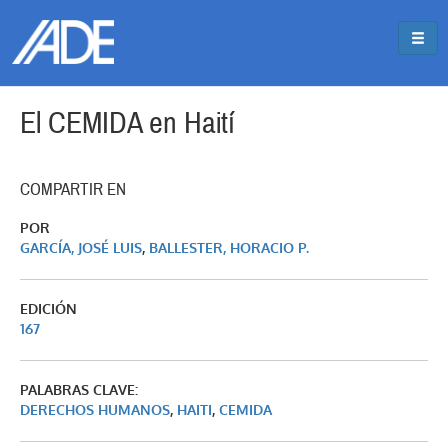
Pasar al contenido principal
Jump to main content
El CEMIDA en Haití
COMPARTIR EN
POR
GARCÍA, JOSÉ LUIS
,
BALLESTER, HORACIO P.
EDICIÓN
167
PALABRAS CLAVE:
DERECHOS HUMANOS
,
HAITI
,
CEMIDA