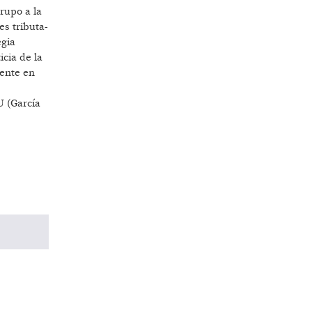
rupo a la
s tributa-
egia
icia de la
gente en
U (García