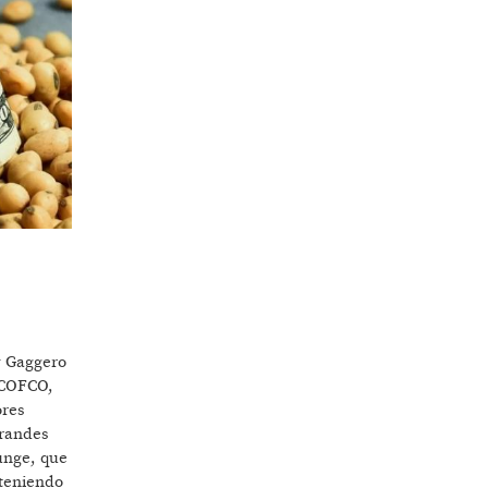
y Gaggero
, COFCO,
ores
grandes
unge, que
nteniendo