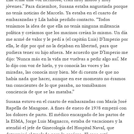
jóvenes.” Para diciembre, Susana estaba angustiada porque
no tenía noticias de Marcelo. Ya estaba en el cuarto de
embarazadas y Lila había perdido contacto. “Todos
teníamos la idea de que ella no tenía ninguna militancia
política y creíamos que los marinos creían lo mismo. Un día
me armé de valor y le pedí a (el capitán Luis) D’Imperio por
ella, le dije por qué no la dejaban en libertad, para que
pudiera tener su hijo afuera. Me acuerdo que D’Imperio me
dijo: ‘Nunca más en la vida me vuelvas a pedir algo así’. Me
lo dijo con voz de hielo, y yo conocía las voces y las
miradas, las conocía muy bien. Me di cuenta de que no
había nada que hacer, aunque en ese momento no éramos
tan conscientes de lo que pasaba, no tomábamos
conciencia de que se las mataba.”
Susana estuvo en el cuarto de embarazadas con María José
Rapella de Mangone. A fines de enero de 1978 empezó con
los dolores de parto. El médico encargado de los partos de
la ESMA, Jorge Luis Magnacco, estaba de vacaciones y la
atendió el jefe de Ginecología del Hospital Naval, que