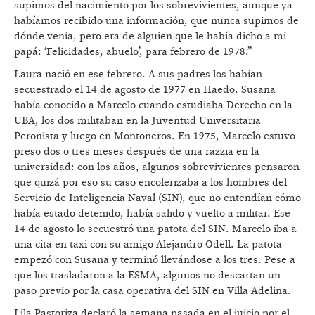
supimos del nacimiento por los sobrevivientes, aunque ya
habíamos recibido una información, que nunca supimos de
dónde venía, pero era de alguien que le había dicho a mi
papá: ‘Felicidades, abuelo’, para febrero de 1978.”
Laura nació en ese febrero. A sus padres los habían
secuestrado el 14 de agosto de 1977 en Haedo. Susana
había conocido a Marcelo cuando estudiaba Derecho en la
UBA, los dos militaban en la Juventud Universitaria
Peronista y luego en Montoneros. En 1975, Marcelo estuvo
preso dos o tres meses después de una razzia en la
universidad: con los años, algunos sobrevivientes pensaron
que quizá por eso su caso encolerizaba a los hombres del
Servicio de Inteligencia Naval (SIN), que no entendían cómo
había estado detenido, había salido y vuelto a militar. Ese
14 de agosto lo secuestró una patota del SIN. Marcelo iba a
una cita en taxi con su amigo Alejandro Odell. La patota
empezó con Susana y terminó llevándose a los tres. Pese a
que los trasladaron a la ESMA, algunos no descartan un
paso previo por la casa operativa del SIN en Villa Adelina.
Lila Pastoriza declaró la semana pasada en el juicio por el