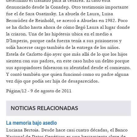
determinó el traslado para la cesárea. El caso está
denunciado desde la Conadep. Otro testimonio importante
fue el de Sara Osatinsky. La abuela de Laura, Luisa
Bermúdez de Reinhold, se acercó a Abuelas en 1982. Poco
se ha dicho hasta ahora de cómo llegó Laura al lugar donde
la criaron. Una de las hipótesis ubica en el medio a
D’Imperio, porque cada fuerza tenía a sus prisioneros y
solía hacerse cargo también de la entrega de los niños.
Estela de Carlotto dijo ayer que más allá de lo que los hijos
sienten con sus padres, en este caso hubo un delito porque
sus apropiadores falsearon su identidad desde el comienzo.
Y contó también que quien funcionó como su padre alguna
vez dijo que podía ser hija de desaparecidos.
Página/12 - 9 de agosto de 2011
NOTICIAS RELACIONADAS
La memoria bajo asedio
Luciana Bertoia.
Desde hace casi cuatro décadas, el Banco
Nacional de Datos Genéticos es una herramienta clave de...