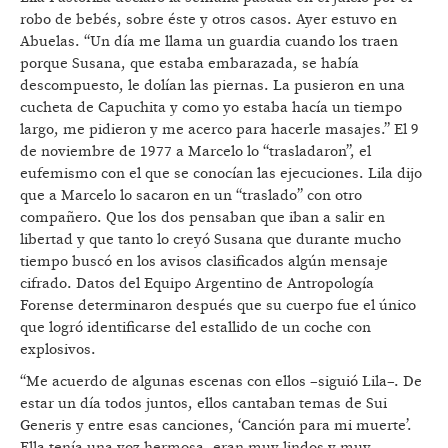
robo de bebés, sobre éste y otros casos. Ayer estuvo en
Abuelas. “Un día me llama un guardia cuando los traen
porque Susana, que estaba embarazada, se había
descompuesto, le dolían las piernas. La pusieron en una
cucheta de Capuchita y como yo estaba hacía un tiempo
largo, me pidieron y me acerco para hacerle masajes.” El 9
de noviembre de 1977 a Marcelo lo “trasladaron”, el
eufemismo con el que se conocían las ejecuciones. Lila dijo
que a Marcelo lo sacaron en un “traslado” con otro
compañero. Que los dos pensaban que iban a salir en
libertad y que tanto lo creyó Susana que durante mucho
tiempo buscó en los avisos clasificados algún mensaje
cifrado. Datos del Equipo Argentino de Antropología
Forense determinaron después que su cuerpo fue el único
que logró identificarse del estallido de un coche con
explosivos.
“Me acuerdo de algunas escenas con ellos –siguió Lila–. De
estar un día todos juntos, ellos cantaban temas de Sui
Generis y entre esas canciones, ‘Canción para mi muerte’.
Ella tenía una voz hermosa, eran muy lindos y muy