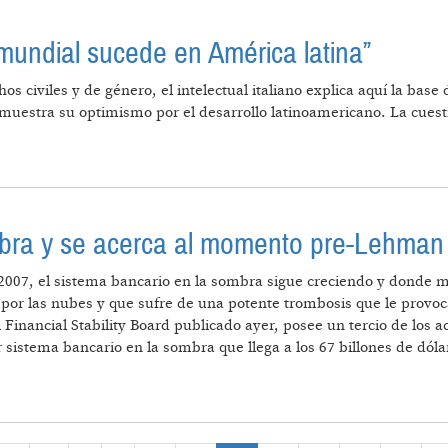
 mundial sucede en América latina”
 civiles y de género, el intelectual italiano explica aquí la base d
estra su optimismo por el desarrollo latinoamericano. La cuestió
 POLÍTICA MUNDIAL SUCEDE EN AMÉRICA LATINA”
mbra y se acerca al momento pre-Lehman
007, el sistema bancario en la sombra sigue creciendo y donde m
por las nubes y que sufre de una potente trombosis que le provoc
Financial Stability Board publicado ayer, posee un tercio de los a
sistema bancario en la sombra que llega a los 67 billones de dólar
 EN LA SOMBRA Y SE ACERCA AL MOMENTO PRE-LEHM