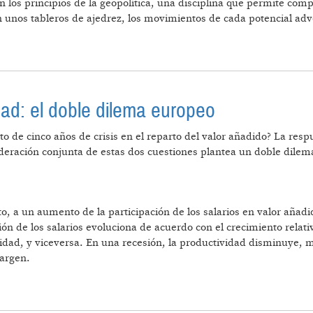
los principios de la geopolítica, una disciplina que permite comp
en unos tableros de ajedrez, los movimientos de cada potencial adv
idad: el doble dilema europeo
to de cinco años de crisis en el reparto del valor añadido? La res
nsideración conjunta de estas dos cuestiones plantea un doble dil
a un aumento de la participación de los salarios en valor añadid
ión de los salarios evoluciona de acuerdo con el crecimiento relati
dad, y viceversa. En una recesión, la productividad disminuye, m
margen.
LA RENTABILIDAD: EL DOBLE DILEMA EUROPEO