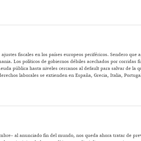
ROPEA, FENÓMENO DE LOS PIGS Y LA ENCRUCIJADA CAP
ajustes fiscales en los países europeos periféricos. Sendero que
mania. Los políticos de gobiernos débiles acechados por corridas 
euda pública hasta niveles cercanos al default para salvar de la q
erechos laborales se extienden en España, Grecia, Italia, Portuga
embre– al anunciado fin del mundo, nos queda ahora tratar de p