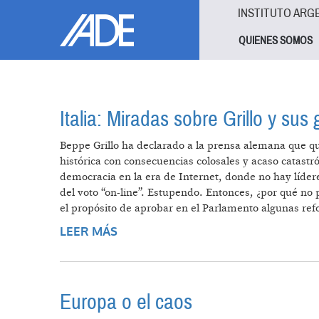
Pasar al contenido principal
Jump to main content
INSTITUTO ARG
QUIENES SOMOS
Italia: Miradas sobre Grillo y sus g
Beppe Grillo ha declarado a la prensa alemana que qu
histórica con consecuencias colosales y acaso catastró
democracia en la era de Internet, donde no hay lídere
del voto “on-line”. Estupendo. Entonces, ¿por qué no 
el propósito de aprobar en el Parlamento algunas re
LEER MÁS
SOBRE ITALIA: MIRADAS SOBRE GR
Europa o el caos