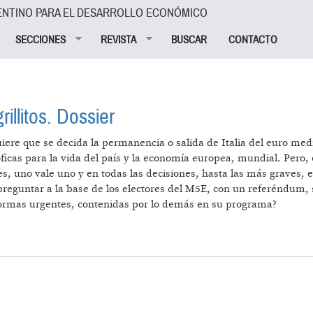
ENTINO PARA EL DESARROLLO ECONÓMICO
SECCIONES
REVISTA
BUSCAR
CONTACTO
rillitos. Dossier
iere que se decida la permanencia o salida de Italia del euro me
ficas para la vida del país y la economía europea, mundial. Pero, e
s, uno vale uno y en todas las decisiones, hasta las más graves, e
preguntar a la base de los electores del M5E, con un referéndum, 
formas urgentes, contenidas por lo demás en su programa?
ILLO Y SUS GRILLITOS. DOSSIER