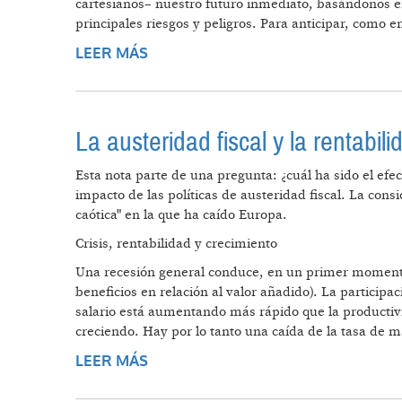
cartesianos– nuestro futuro inmediato, basándonos en 
principales riesgos y peligros. Para anticipar, como 
LEER MÁS
SOBRE ASÍ SERÁ 2013
La austeridad fiscal y la rentabil
Esta nota parte de una pregunta: ¿cuál ha sido el efec
impacto de las políticas de austeridad fiscal. La co
caótica" en la que ha caído Europa.
Crisis, rentabilidad y crecimiento
Una recesión general conduce, en un primer momento, 
beneficios en relación al valor añadido). La participac
salario está aumentando más rápido que la productivi
creciendo. Hay por lo tanto una caída de la tasa de 
LEER MÁS
SOBRE LA AUSTERIDAD FISCAL Y 