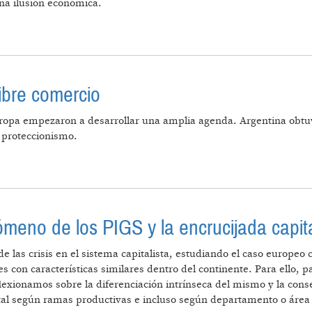
una ilusión económica.
PE GONZÁLEZ
libre comercio
ropa empezaron a desarrollar una amplia agenda. Argentina obtu
 proteccionismo.
AS POR EL LIBRE COMERCIO
nómeno de los PIGS y la encrucijada capita
 de las crisis en el sistema capitalista, estudiando el caso europ
s con características similares dentro del continente. Para ello, pa
exionamos sobre la diferenciación intrínseca del mismo y la conse
ital según ramas productivas e incluso según departamento o áre