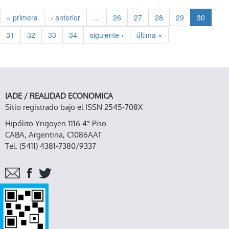
CLASE POLÍTICA DE USA
« primera
‹ anterior
…
26
27
28
29
30
31
32
33
34
siguiente ›
última »
IADE / REALIDAD ECONOMICA
Sitio registrado bajo el ISSN 2545-708X
Hipólito Yrigoyen 1116 4° Piso
CABA, Argentina, C1086AAT
Tel. (5411) 4381-7380/9337