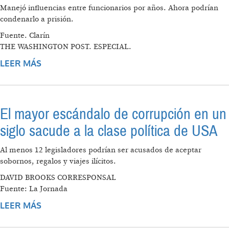
Manejó influencias entre funcionarios por años. Ahora podrían
condenarlo a prisión.
Fuente. Clarín
THE WASHINGTON POST. ESPECIAL.
LEER MÁS
SOBRE JACK ABRAMOFF, APOGEO Y CAÍDA
DEL GRAN LOBBISTA DE WASHINGTON
El mayor escándalo de corrupción en un
siglo sacude a la clase política de USA
Al menos 12 legisladores podrían ser acusados de aceptar
sobornos, regalos y viajes ilícitos.
DAVID BROOKS CORRESPONSAL
Fuente: La Jornada
LEER MÁS
SOBRE EL MAYOR ESCÁNDALO DE
CORRUPCIÓN EN UN SIGLO SACUDE A LA