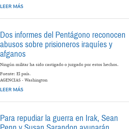
LEER MÁS
SOBRE YA CAYERON 2500 INVASORES EN
IRAK
Dos informes del Pentágono reconocen
abusos sobre prisioneros iraquíes y
afganos
Ningún militar ha sido castigado o juzgado por estos hechos.
Fuente: El país.
AGENCIAS - Washington
LEER MÁS
SOBRE DOS INFORMES DEL PENTÁGONO
RECONOCEN ABUSOS SOBRE PRISIONEROS
IRAQUÍES Y AFGANOS
Para repudiar la guerra en Irak, Sean
Penn y Susan Sarandon ayunarán