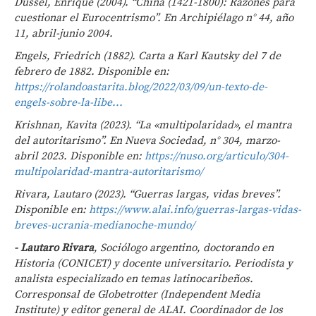
Dussel, Enrique (2004). “China (1421-1800): Razones para
cuestionar el Eurocentrismo”. En Archipiélago n° 44, año
11, abril-junio 2004.
Engels, Friedrich (1882). Carta a Karl Kautsky del 7 de
febrero de 1882. Disponible en:
https://rolandoastarita.blog/2022/03/09/un-texto-de-
engels-sobre-la-libe...
Krishnan, Kavita (2023). “La «multipolaridad», el mantra
del autoritarismo”. En Nueva Sociedad, n° 304, marzo-
abril 2023. Disponible en:
https://nuso.org/articulo/304-
multipolaridad-mantra-autoritarismo/
Rivara, Lautaro (2023). “Guerras largas, vidas breves”.
Disponible en:
https://www.alai.info/guerras-largas-vidas-
breves-ucrania-medianoche-mundo/
- Lautaro Rivara
, Sociólogo argentino, doctorando en
Historia (CONICET) y docente universitario. Periodista y
analista especializado en temas latinocaribeños.
Corresponsal de Globetrotter (Independent Media
Institute) y editor general de ALAI. Coordinador de los