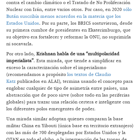
contra el cambio climático o el Tratado de No Proliferación
Nuclear con Irán, entre varios otros. Por caso, en 2020
sólo
Bután suscribía menos acuerdos en la materia que los
Estados Unidos
. Por su parte, los BRICS sostuvieron, desde
su primera cumbre de presidentes en Ekaterimburgo, que
su objetivo era fortalecer y reformar la ONU, no suprimirla
ni socavarla.
Por otro lado,
Krishnan habla de una “multipolaridad
imperialista”
. Esta mirada, que tiende a simplificar en
exceso la caracterización sobre el imperialismo
(recomendamos a propósito
los textos de Claudio
Katz
publicados en ALAI), termina usando el concepto para
englobar cualquier de tipo de asimetría entre países, una
abstracción que de poco sirve (sobre todo en las periferias
globales) para trazar una relación certera e inteligente con
los diferentes polos emergentes de poder.
Una mirada similar adoptan quienes comparan la base
militar China en Yibouti (única base en territorio extranjero)
con las más de 700 desplegadas por Estados Unidos y la
OTAN en todo el globo, o la intervención de las tropas de