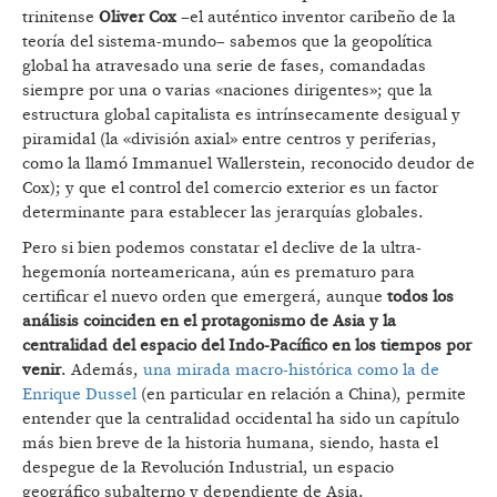
trinitense
Oliver Cox
–el auténtico inventor caribeño de la
teoría del sistema-mundo– sabemos que la geopolítica
global ha atravesado una serie de fases, comandadas
siempre por una o varias «naciones dirigentes»; que la
estructura global capitalista es intrínsecamente desigual y
piramidal (la «división axial» entre centros y periferias,
como la llamó Immanuel Wallerstein, reconocido deudor de
Cox); y que el control del comercio exterior es un factor
determinante para establecer las jerarquías globales.
Pero si bien podemos constatar el declive de la ultra-
hegemonía norteamericana, aún es prematuro para
certificar el nuevo orden que emergerá, aunque
todos los
análisis coinciden en el protagonismo de Asia y la
centralidad del espacio del Indo-Pacífico en los tiempos por
venir
. Además,
una mirada macro-histórica como la de
Enrique Dussel
(en particular en relación a China), permite
entender que la centralidad occidental ha sido un capítulo
más bien breve de la historia humana, siendo, hasta el
despegue de la Revolución Industrial, un espacio
geográfico subalterno y dependiente de Asia.