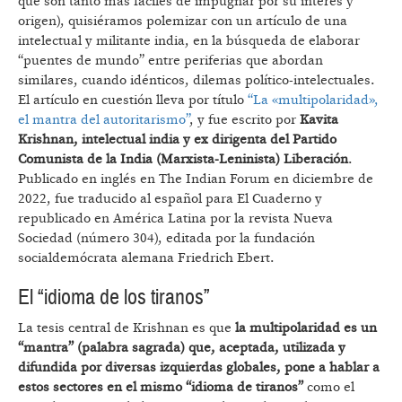
que son tanto más fáciles de impugnar por su interés y
origen), quisiéramos polemizar con un artículo de una
intelectual y militante india, en la búsqueda de elaborar
“puentes de mundo” entre periferias que abordan
similares, cuando idénticos, dilemas político-intelectuales.
El artículo en cuestión lleva por título
“La «multipolaridad»,
el mantra del autoritarismo”
, y fue escrito por
Kavita
Krishnan, intelectual india y ex dirigenta del Partido
Comunista de la India (Marxista-Leninista) Liberación
.
Publicado en inglés en The Indian Forum en diciembre de
2022, fue traducido al español para El Cuaderno y
republicado en América Latina por la revista Nueva
Sociedad (número 304), editada por la fundación
socialdemócrata alemana Friedrich Ebert.
El “idioma de los tiranos”
La tesis central de Krishnan es que
la multipolaridad es un
“mantra” (palabra sagrada) que, aceptada, utilizada y
difundida por diversas izquierdas globales, pone a hablar a
estos sectores en el mismo “idioma de tiranos”
como el