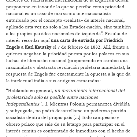
deberes de solidaridad internacional de la izquierda deban
posponerse en favor de lo que se percibe como prioridad
nacional es un caso de marxismo internacionalista
enturbiado por el concepto «realista» de interés nacional,
aplicado esta vez no solo a los Estados-nación, sino también
a los propios partidos nacionales de izquierda”. Resulta de
interés recordar aquí
una carta de enviada por Friedrich
Engels a Karl Kautsky
el 7 de febrero de 1882. Allí, frente a
quienes negaban la prioridad puesta por los polacos en sus
luchas de liberación nacional (proponiendo en cambio una
maximalista y abstracta revolución proletaria inmediata), la
respuesta de Engels fue exactamente la opuesta a la que da
la intelectual india a sus antiguos camaradas:
“Hablando en general,
un movimiento internacional del
proletariado solo es posible entre naciones
independientes
[…]. Mientras Polonia permanezca dividida
y subyugada, no podrá desarrollarse un poderoso partido
socialista dentro del propio país […] Todo campesino y
obrero polaco que sale de su letargo para participar en el
interés común es confrontado de inmediato con el hecho de