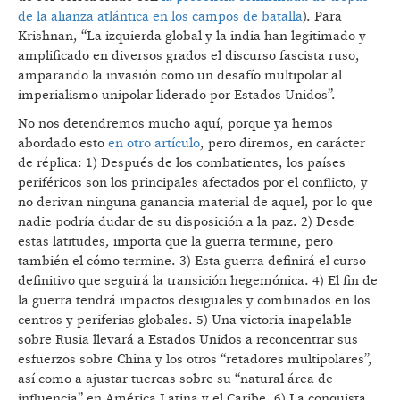
de la alianza atlántica en los campos de batalla
). Para
Krishnan, “La izquierda global y la india han legitimado y
amplificado en diversos grados el discurso fascista ruso,
amparando la invasión como un desafío multipolar al
imperialismo unipolar liderado por Estados Unidos”.
No nos detendremos mucho aquí, porque ya hemos
abordado esto
en otro artículo
, pero diremos, en carácter
de réplica: 1) Después de los combatientes, los países
periféricos son los principales afectados por el conflicto, y
no derivan ninguna ganancia material de aquel, por lo que
nadie podría dudar de su disposición a la paz. 2) Desde
estas latitudes, importa que la guerra termine, pero
también el cómo termine. 3) Esta guerra definirá el curso
definitivo que seguirá la transición hegemónica. 4) El fin de
la guerra tendrá impactos desiguales y combinados en los
centros y periferias globales. 5) Una victoria inapelable
sobre Rusia llevará a Estados Unidos a reconcentrar sus
esfuerzos sobre China y los otros “retadores multipolares”,
así como a ajustar tuercas sobre su “natural área de
influencia” en América Latina y el Caribe. 6) La conquista