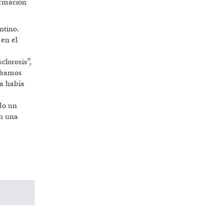
ormación
ntino.
 en el
clorosis”,
ñábamos
ya había
do un
on una