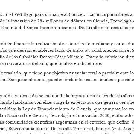
s. Y el 79% llegó para sumarse al Conicet. “Las incorporaciones al
 de la inversión de 287 millones de dólares en Ciencia, Tecnología 
préstamo del Banco Interamericano de Desarrollo y de recursos de
ambién financia la realización de estancias de mediana y cortas du
s/as que desean establecer lazos de trabajo y colaboración con el 
io de los Subsidios Doctor César Milstein. Este año cubrieron diez
ma convocatoria del año, que finaliza en diciembre.
 traslado, que tiene por objetivo financiar total o parcialmente lo
or. Excepcionalmente, pueden incluir los costos totales o parcial
ayudó a varios a darse cuenta de la importancia de los desarrollos
uando hablamos con ellos surge la expectativa que genera ver que 
medidas: la Ley de Financiamiento de Ciencia, que aumenta los re
Plan Nacional de Ciencia, Tecnología e Innovación 2030, elaborado 
s comunidades científicas argentinas en el exterior, que define “
ial, Bioeconomía para el Desarrollo Territorial, Pampa Azul, Arge