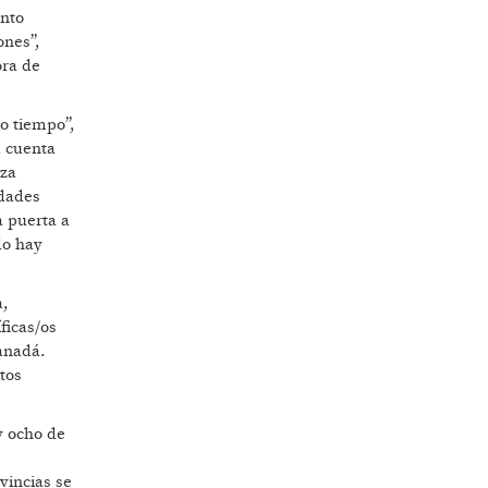
ento
ones”,
ora de
o tiempo”,
a cuenta
nza
idades
a puerta a
do hay
a,
ficas/os
anadá.
tos
y ocho de
vincias se