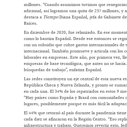
millones. “Cuando asumimos tuvimos que renegociar 
adicional, así logramos una quita de 237 millones, y
destaca a
Tiempo
Diana Español, jefa de Gabinete de 
Raíces.
En diciembre de 2020, fue relanzado. En ese momento
como lo bautiza Español. Desde ese entonces se regis
con un subsidio que cubre gastos internacionales de t
internacional. También promueve y articula con los c
laborales en empresas. Este año, por primera vez, lle
empresas de base tecnológica, que antes no se hacía. 
búsquedas de trabajo”, enfatiza Español.
Las redes constituyen un eje central de esta nueva e
República Checa y Nueva Zelanda, y pronto se sumará
en cada una. El 34% de los repatriados en estos 9 m
“Hay países como España y Brasil con comunidades ci
lugares, posiblemente porque es más fácil la adaptaci
El 44% que retornó al país durante la pandemia tiene 
cada diez se afincaron en la Región Centro. “Eso repli
infraestructura y trabajo. Queremos revertir esto, fe