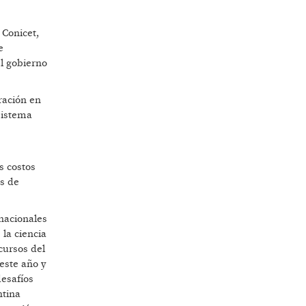
 Conicet,
e
l gobierno
ración en
Sistema
s costos
es de
 nacionales
la ciencia
cursos del
este año y
desafíos
ntina