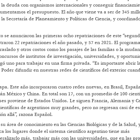
la deuda con organismos internacionales y conseguir financiami
 aumentamos el presupuesto. El año que viene va a ser de 345 mill
la Secretaría de Planeamiento y Políticas de Ciencia, y coordinad
 se anunciaron las primeras ocho repatriaciones de este “segund
traron 22 repatriaciones el año pasado, y 57 en 2021. El program
raslado y otros costos como los pasajes de las familias o la muda
oncursos de institutos de investigación, universidades, y oportun
gó uno para trabajar en una firma privada. “Es importante abrir l
Poder difundir en nuestras redes de científicos del exterior cuan
tapa. Este año incorporaron cuatro redes nuevas, en Brasil, Españ
n México y China. En total son 17, con un promedio de 100 cientí
eses proviene de Estados Unidos. Le siguen Francia, Alemania y C
entíficas de argentinos muy grandes, pero no regresan casi de es
ón allá”, razona Español.
su área de conocimiento en las Ciencias Biológicas y de la Salud, 
ca los lugares donde el sistema científico argentino tiene más
deralizarlo más, trabajar más con las universidades, que en las pro