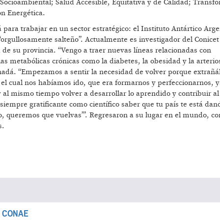
 Socioambiental; Salud Accesible, Equitativa y de Calidad; Transf
ón Energética.
para trabajar en un sector estratégico: el Instituto Antártico Arge
 “orgullosamente salteño”. Actualmente es investigador del Conicet
 de su provincia. “Vengo a traer nuevas líneas relacionadas con
 metabólicas crónicas como la diabetes, la obesidad y la arterios
nadá. “Empezamos a sentir la necesidad de volver porque extra
 el cual nos habíamos ido, que era formarnos y perfeccionarnos, 
al mismo tiempo volver a desarrollar lo aprendido y contribuir al
siempre gratificante como científico saber que tu país te está dan
do, queremos que vuelvas’”. Regresaron a su lugar en el mundo, c
s.
 la CONAE