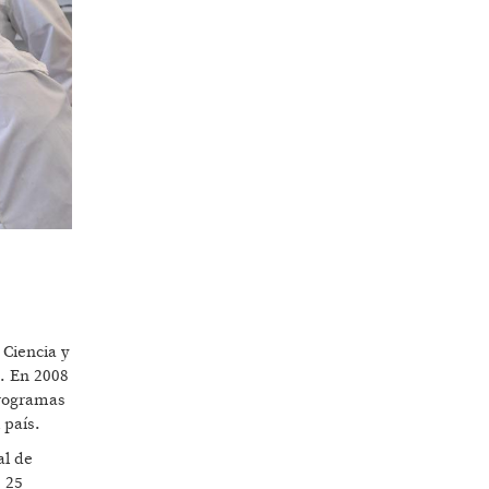
 Ciencia y
0. En 2008
programas
 país.
al de
s 25