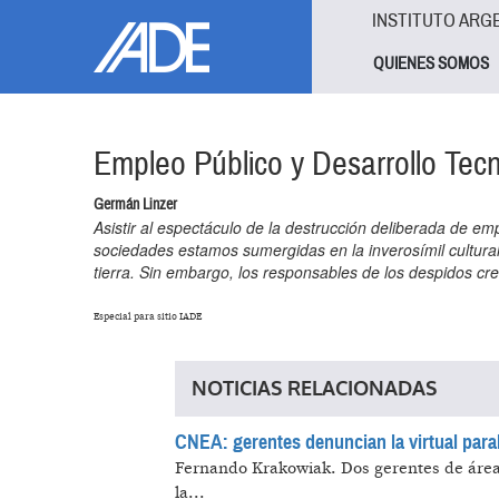
Pasar al contenido principal
Jump to main content
INSTITUTO ARG
QUIENES SOMOS
Empleo Público y Desarrollo Tec
Germán Linzer
Asistir al espectáculo de la destrucción deliberada de e
sociedades estamos sumergidas en la inverosímil cultural 
tierra. Sin embargo, los responsables de los despidos cre
Especial para sitio IADE
NOTICIAS RELACIONADAS
CNEA: gerentes denuncian la virtual paral
Fernando Krakowiak.
Dos gerentes de área 
la...