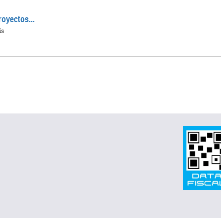
royectos...
is