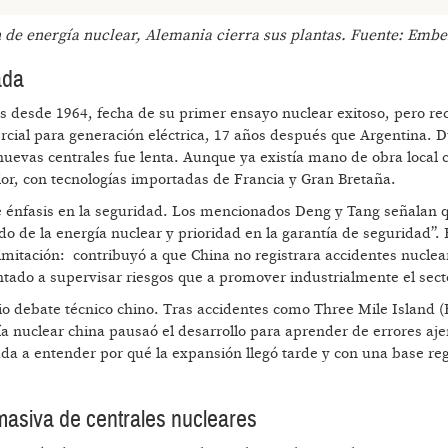
e energía nuclear, Alemania cierra sus plantas. Fuente: Ember
ada
es desde 1964, fecha de su primer ensayo nuclear exitoso, pero re
cial para generación eléctrica, 17 años después que Argentina. D
nuevas centrales fue lenta. Aunque ya existía mano de obra local c
or, con tecnologías importadas de Francia y Gran Bretaña.
erte énfasis en la seguridad. Los mencionados Deng y Tang señalan 
do de la energía nuclear y prioridad en la garantía de seguridad”. 
limitación: contribuyó a que China no registrara accidentes nuclea
ntado a supervisar riesgos que a promover industrialmente el sect
pio debate técnico chino. Tras accidentes como Three Mile Island (
ía nuclear china pausaó el desarrollo para aprender de errores aje
da a entender por qué la expansión llegó tarde y con una base reg
masiva de centrales nucleares