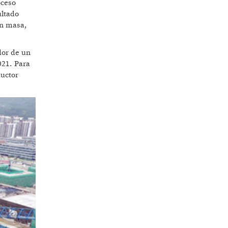
oceso
ultado
en masa,
dor de un
021. Para
ductor