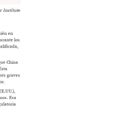
 Institut
e
cién en
urante los
alificada,
que China
Esta
res graves
or.
EE.UU.),
nos. Esa
ulatoria