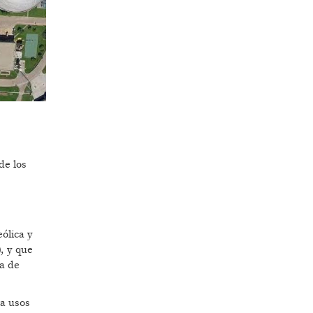
de los
ólica y
, y que
ia de
ra usos