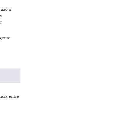
enzó a
 y
te
igente.
ncia entre