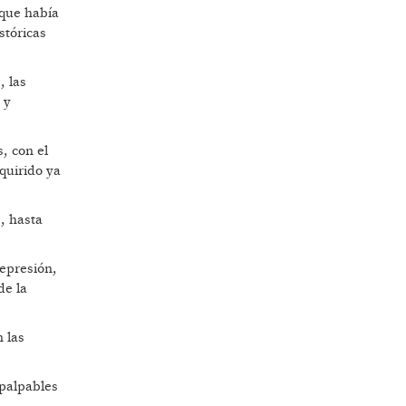
 que había
stóricas
, las
 y
, con el
quirido ya
s, hasta
represión,
de la
 las
 palpables