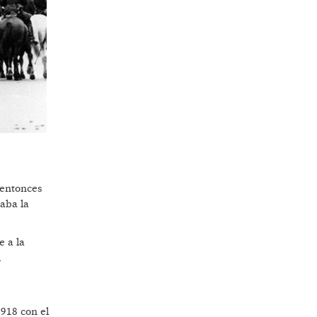
 entonces
maba la
 a la
l
918 con el