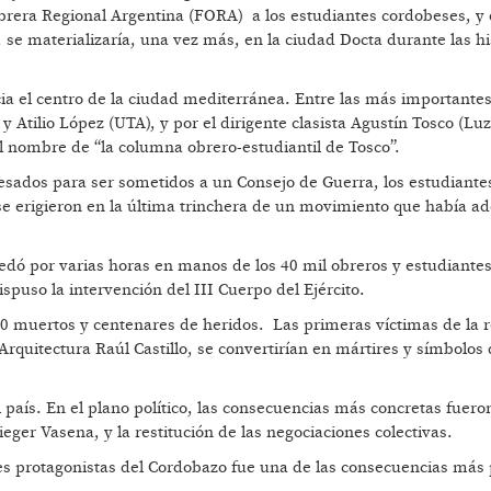
Obrera Regional Argentina (FORA) a los estudiantes cordobeses, y
se materializaría, una vez más, en la ciudad Docta durante las hi
a el centro de la ciudad mediterránea. Entre las más importantes
 Atilio López (UTA), y por el dirigente clasista Agustín Tosco (Luz
l nombre de “la columna obrero-estudiantil de Tosco”.
sados para ser sometidos a un Consejo de Guerra, los estudiantes
 se erigieron en la última trinchera de un movimiento que había ad
quedó por varias horas en manos de los 40 mil obreros y estudiante
ispuso la intervención del III Cuerpo del Ejército.
e 30 muertos y centenares de heridos. Las primeras víctimas de la 
quitectura Raúl Castillo, se convertirían en mártires y símbolos 
aís. En el plano político, las consecuencias más concretas fueron
ger Vasena, y la restitución de las negociaciones colectivas.
les protagonistas del Cordobazo fue una de las consecuencias más