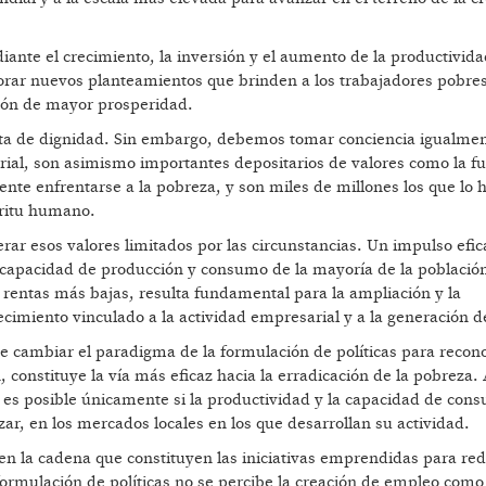
ante el crecimiento, la inversión y el aumento de la productivida
orar nuevos planteamientos que brinden a los trabajadores pobre
ión de mayor prosperidad.
lta de dignidad. Sin embargo, debemos tomar conciencia igualmen
ial, son asimismo importantes depositarios de valores como la fu
nte enfrentarse a la pobreza, y son miles de millones los que lo 
píritu humano.
ar esos valores limitados por las circunstancias. Un impulso efic
a capacidad de producción y consumo de la mayoría de la població
s rentas más bajas, resulta fundamental para la ampliación y la
ecimiento vinculado a la actividad empresarial y a la generación 
 cambiar el paradigma de la formulación de políticas para recono
constituye la vía más eficaz hacia la erradicación de la pobreza.
es posible únicamente si la productividad y la capacidad de con
ar, en los mercados locales en los que desarrollan su actividad.
en la cadena que constituyen las iniciativas emprendidas para red
formulación de políticas no se percibe la creación de empleo como