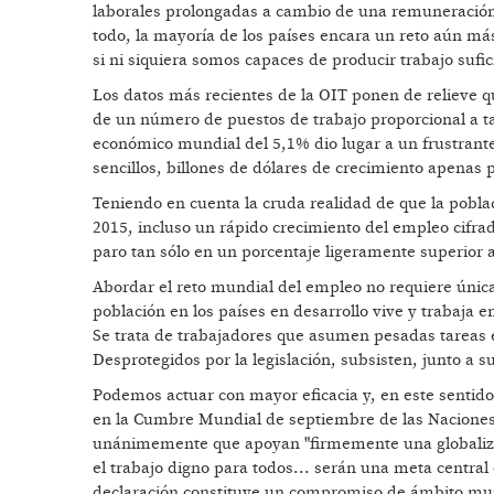
laborales prolongadas a cambio de una remuneración 
todo, la mayoría de los países encara un reto aún m
si ni siquiera somos capaces de producir trabajo sufic
Los datos más recientes de la OIT ponen de relieve q
de un número de puestos de trabajo proporcional a ta
económico mundial del 5,1% dio lugar a un frustran
sencillos, billones de dólares de crecimiento apenas
Teniendo en cuenta la cruda realidad de que la pobl
2015, incluso un rápido crecimiento del empleo cifrad
paro tan sólo en un porcentaje ligeramente superior 
Abordar el reto mundial del empleo no requiere únic
población en los países en desarrollo vive y trabaj
Se trata de trabajadores que asumen pesadas tareas en
Desprotegidos por la legislación, subsisten, junto a s
Podemos actuar con mayor eficacia y, en este sentido
en la Cumbre Mundial de septiembre de las Naciones
unánimemente que apoyan "firmemente una globalizaci
el trabajo digno para todos... serán una meta central
declaración constituye un compromiso de ámbito mund