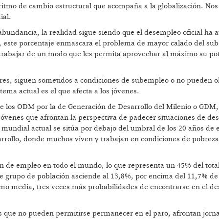
ritmo de cambio estructural que acompaña a la globalización. Nos
ial.
bundancia, la realidad sigue siendo que el desempleo oficial ha
co, este porcentaje enmascara el problema de mayor calado del su
trabajar de un modo que les permita aprovechar al máximo su pot
res, siguen sometidos a condiciones de subempleo o no pueden o
tema actual es el que afecta a los jóvenes.
de los ODM por la de Generación de Desarrollo del Milenio o GDM,
de jóvenes que afrontan la perspectiva de padecer situaciones de d
mundial actual se sitúa por debajo del umbral de los 20 años de 
arrollo, donde muchos viven y trabajan en condiciones de pobreza
en de empleo en todo el mundo, lo que representa un 45% del tota
 grupo de población asciende al 13,8%, por encima del 11,7% de
 como media, tres veces más probabilidades de encontrarse en el 
s que no pueden permitirse permanecer en el paro, afrontan jorn