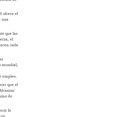
d ofrece el
s una
te que las
erza, el
hacen cada
az
n mundial,
de empleo.
cer que el
 Alcanzar
sumo de
ucir la
 un