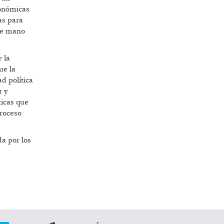
conómicas
as para
 de mano
 la
ue la
d política
r y
ticas que
proceso
a por los