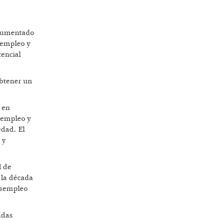
 aumentado
bempleo y
encial
btener un
 en
esempleo y
edad. El
 y
l de
 la década
desempleo
adas