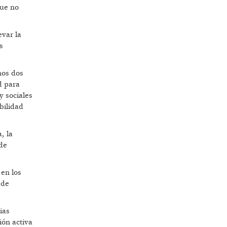
que no
evar la
s
nos dos
d para
y sociales
bilidad
, la
 de
 en los
 de
ias
ión activa