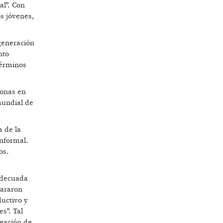
al". Con
s jóvenes,
generación
nto
términos
sonas en
mundial de
 de la
informal.
os.
 adecuada
lararon
uctivo y
s". Tal
reación de