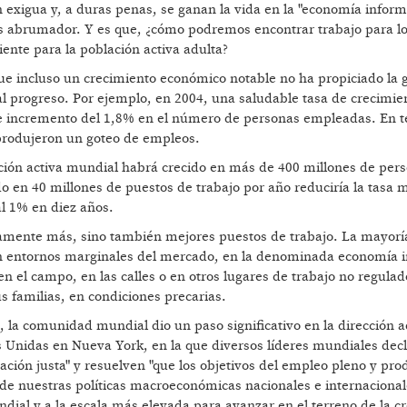
exigua y, a duras penas, se ganan la vida en la "economía inform
ás abrumador. Y es que, ¿cómo podremos encontrar trabajo para lo
iente para la población activa adulta?
ue incluso un crecimiento económico notable no ha propiciado la 
l progreso. Por ejemplo, en 2004, una saludable tasa de crecimie
te incremento del 1,8% en el número de personas empleadas. En 
 produjeron un goteo de empleos.
ación activa mundial habrá crecido en más de 400 millones de per
o en 40 millones de puestos de trabajo por año reduciría la tasa 
al 1% en diez años.
amente más, sino también mejores puestos de trabajo. La mayoría
a en entornos marginales del mercado, en la denominada economía 
 el campo, en las calles o en otros lugares de trabajo no regulad
us familias, en condiciones precarias.
, la comunidad mundial dio un paso significativo en la dirección
 Unidas en Nueva York, en la que diversos líderes mundiales dec
ón justa" y resuelven "que los objetivos del empleo pleno y prod
 de nuestras políticas macroeconómicas nacionales e internacionale
ial y a la escala más elevada para avanzar en el terreno de la c