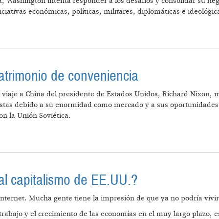
, Washington intenta responder a los desafíos y consolidar su heg
iativas económicas, políticas, militares, diplomáticas e ideológic
RECONQUISTAR SU "PATIO TRASERO"
atrimonio de conveniencia
viaje a China del presidente de Estados Unidos, Richard Nixon, m
istas debido a su enormidad como mercado y a sus oportunidades d
on la Unión Soviética.
: FRÁGIL MATRIMONIO DE CONVENIENCIA
al capitalismo de EE.UU.?
nternet. Mucha gente tiene la impresión de que ya no podría vivir
trabajo y el crecimiento de las economías en el muy largo plazo, e