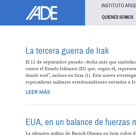
Pasar al contenido principal
Jump to main content
INSTITUTO ARG
QUIENES SOMOS
La tercera guerra de Irak
El 11 de septiembre pasado –fecha más que simbólica–
contra el Estado Islámico (EI) que, según él, repres
donde esté”, incluso en Siria (1). Esta nueva estrate
especialistas militares estadounidenses enviados a Ir
LEER MÁS
SOBRE LA TERCERA GUERRA DE I
EUA, en un balance de fuerzas 
La ofensiva militar de Barack Obama en Siria cubre d