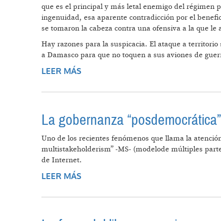
que es el principal y más letal enemigo del régimen 
ingenuidad, esa aparente contradicción por el benefici
se tomaron la cabeza contra una ofensiva a la que le 
Hay razones para la suspicacia. El ataque a territorio
a Damasco para que no toquen a sus aviones de guer
LEER MÁS
SOBRE EUA, EN UN BALANCE DE F
La gobernanza “posdemocrática” 
Uno de los recientes fenómenos que llama la atención 
multistakeholderism” -MS- (modelode múltiples partes
de Internet.
LEER MÁS
SOBRE LA GOBERNANZA “POSDEM