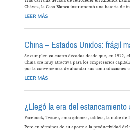
Tras casi una década de retroceder en América Latina
Chávez, la Casa Blanca instrumentó una batería de inic
LEER MÁS
SOBRE ESTADOS UNIDOS QUIERE 
China – Estados Unidos: frágil m
Se cumplen ya cuatro décadas desde que, en 1972, el 
China era muy atractiva para los empresarios capital
por la conveniencia de ahondar sus contradicciones c
LEER MÁS
SOBRE CHINA – ESTADOS UNIDOS
¿Llegó la era del estancamiento 
Facebook, Twitter, smartphones, tablets, la nube de I
Pero en términos de su aporte a la productividad del 