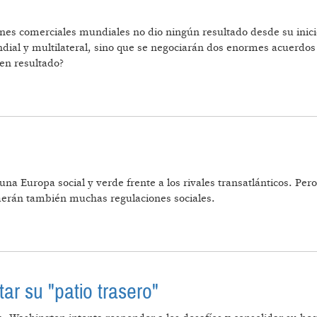
s comerciales mundiales no dio ningún resultado desde su inici
ial y multilateral, sino que se negociarán dos enormes acuerdos r
en resultado?
RCIO
na Europa social y verde frente a los rivales transatlánticos. Per
aerán también muchas regulaciones sociales.
TLANTIA
ar su "patio trasero"