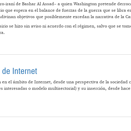
pro-iraní de Bashar Al Assad– a quien Washington pretende derroc
o que espera en el balance de fuerzas de la guerra que se libra en 
adivinan objetivos que posiblemente excedan la narrativa de la Ca
 sirio se hizo sin aviso ni acuerdo con el régimen, salvo que se to
ra.
UERZAS MÁS QUE INESTABLE
de Internet
en el ámbito de Internet, desde una perspectiva de la sociedad ci
 interesadas o modelo multisectorial) y su inserción, desde hace
OCRÁTICA” DE INTERNET