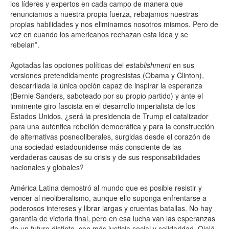
los líderes y expertos en cada campo de manera que
renunciamos a nuestra propia fuerza, rebajamos nuestras
propias habilidades y nos eliminamos nosotros mismos. Pero de
vez en cuando los americanos rechazan esta idea y se
rebelan”.
Agotadas las opciones políticas del
establishment
en sus
versiones pretendidamente progresistas (Obama y Clinton),
descarrilada la única opción capaz de inspirar la esperanza
(Bernie Sanders, saboteado por su propio partido) y ante el
inminente giro fascista en el desarrollo imperialista de los
Estados Unidos, ¿será la presidencia de Trump el catalizador
para una auténtica rebelión democrática y para la construcción
de alternativas posneoliberales, surgidas desde el corazón de
una sociedad estadounidense más consciente de las
verdaderas causas de su crisis y de sus responsabilidades
nacionales y globales?
América Latina demostró al mundo que es posible resistir y
vencer al neoliberalismo, aunque ello suponga enfrentarse a
poderosos intereses y librar largas y cruentas batallas. No hay
garantía de victoria final, pero en esa lucha van las esperanzas
de un futuro distinto, con más justicia social y solidaridad. Ojalá