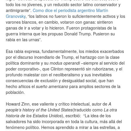
todo los no jóvenes, y un reducido sector latino conservador y
antimigrante”.
Como dice el periodista argentino Martín
Granovsky
, “los latinos no fueron lo suficientemente activos y los
varones blancos, en cambio, votaron con ganas: sintieron
ganas de ir a votar y lo hicieron. Fueron protagonistas de la
guerra interna que les propuso Donald Trump. Pusieron su
rabia en las urnas”.
Esa rabia expresa, fundamentalmente, los miedos exacerbados
por el discurso incendiario de Trump, el hartazgo con la clase
política dominante y su
modus operandi
–siempre al servicio del
poder corporativo-, que Clinton representó sin ruborizarse, y el
profundo malestar con el neoliberalismo y sus inevitables
consecuencias de exclusión y desigualdad social, que han
hecho añicos el
sueño americano
para amplios sectores de la
población.
Howard Zinn, ese valiente y crítico intelectual, autor de
A
people’s history of the United States
(traducido como
La otra
historia de los Estados Unidos
), escribió: “La idea de los
salvadores ha sido incorporada en toda la cultura, más allá del
fenómeno político. Hemos aprendido a mirar a las estrellas, a