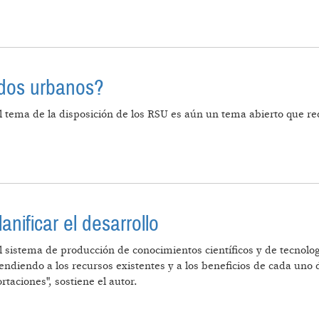
 SUPERAR LO QUE SE HIZO EN EL KIRCHNERISMO EN R
idos urbanos?
El tema de la disposición de los RSU es aún un tema abierto que req
SIDUOS SÓLIDOS URBANOS?
anificar el desarrollo
El sistema de producción de conocimientos científicos y de tecnolo
tendiendo a los recursos existentes y a los beneficios de cada uno
taciones", sostiene el autor.
NCLUSIÓN: PLANIFICAR EL DESARROLLO