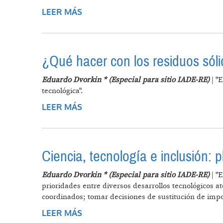
LEER MÁS
SOBRE "EN ESTA ETAPA, PODEMOS
¿Qué hacer con los residuos sól
Eduardo Dvorkin * (Especial para sitio IADE-RE)
| "
tecnológica".
LEER MÁS
SOBRE ¿QUÉ HACER CON LOS RE
Ciencia, tecnología e inclusión: pl
Eduardo Dvorkin * (Especial para sitio IADE-RE)
| "
prioridades entre diversos desarrollos tecnológicos a
coordinados; tomar decisiones de sustitución de impor
LEER MÁS
SOBRE CIENCIA, TECNOLOGÍA E I