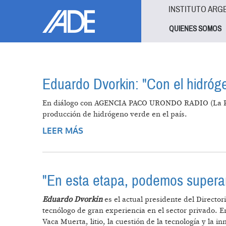
Pasar al contenido principal
Jump to main content
INSTITUTO ARG
QUIENES SOMOS
Eduardo Dvorkin: "Con el hidróg
En diálogo con AGENCIA PACO URONDO RADIO (La Palabr
producción de hidrógeno verde en el país.
LEER MÁS
SOBRE EDUARDO DVORKIN: "CON 
"En esta etapa, podemos superar 
Eduardo Dvorkin
es el actual presidente del Director
tecnólogo de gran experiencia en el sector privado. 
Vaca Muerta, litio, la cuestión de la tecnología y la in