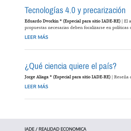
Tecnologías 4.0 y precarización
Eduardo Dvorkin * (Especial para sitio IADE-RE)
| El 
propuestas necesarias deben focalizarse en políticas 
LEER MÁS
SOBRE TECNOLOGÍAS 4.0 Y PREC
¿Qué ciencia quiere el país?
Jorge Aliaga * (Especial para sitio IADE-RE)
| Reseña d
LEER MÁS
SOBRE ¿QUÉ CIENCIA QUIERE EL PA
IADE / REALIDAD ECONOMICA