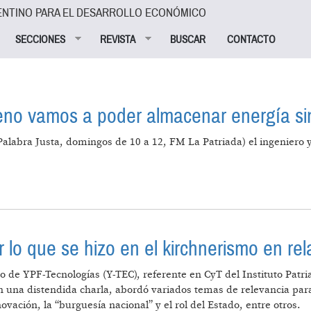
ENTINO PARA EL DESARROLLO ECONÓMICO
SECCIONES
REVISTA
BUSCAR
CONTACTO
eno vamos a poder almacenar energía sin
a Justa, domingos de 10 a 12, FM La Patriada) el ingeniero y p
EL HIDRÓGENO VAMOS A PODER ALMACENAR ENERGÍA 
lo que se hizo en el kirchnerismo en rela
io de YPF-Tecnologías (Y-TEC), referente en CyT del Instituto Patr
En una distendida charla, abordó variados temas de relevancia par
novación, la “burguesía nacional” y el rol del Estado, entre otros.