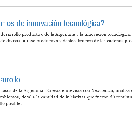
mos de innovación tecnológica?
l desarrollo productivo de la Argentina y la innovación tecnológica
z de divisas, atraso productivo y deslocalización de las cadenas pr
DO HABLAMOS DE INNOVACIÓN TECNOLÓGICA?
arrollo
osos de la Argentina. En esta entrevista con Nexciencia, analiza e
ambiemos, detalla la cantidad de iniciativas que fueron discontin
llo posible.
 NO HAY DESARROLLO