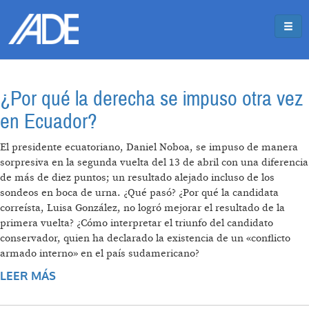
Pasar al contenido principal
Jump to main content
¿Por qué la derecha se impuso otra vez
en Ecuador?
El presidente ecuatoriano, Daniel Noboa, se impuso de manera
sorpresiva en la segunda vuelta del 13 de abril con una diferencia
de más de diez puntos; un resultado alejado incluso de los
sondeos en boca de urna. ¿Qué pasó? ¿Por qué la candidata
correísta, Luisa González, no logró mejorar el resultado de la
primera vuelta? ¿Cómo interpretar el triunfo del candidato
conservador, quien ha declarado la existencia de un «conflicto
armado interno» en el país sudamericano?
LEER MÁS
SOBRE ¿POR QUÉ LA DERECHA SE IMPUSO
OTRA VEZ EN ECUADOR?