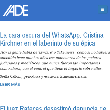
Pasar al contenido principal
Jump to main content
La cara oscura del WhatsApp: Cristina
Kirchner en el laberinto de su épica
Hoy la gente habla de ‘lawfare’ o ‘fake news’ como si no hubiera
sucedido hace muchos años
esa mancuerna de los poderes
judiciales y mediáticos que nunca fueron tan importantes
como ahora,
con el control que tiene el imperio sobre ellos.
Stella Calloni, periodista y escritora latinoamericana
LEER MÁS
SOBRE LA CARA OSCURA DEL WHATSAPP:
CRISTINA KIRCHNER EN EL LABERINTO DE
SU ÉPICA
El juez Rafecas desestimó denuncia de