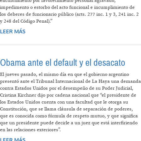
encubrimiento por favorecimiento personal agravado,
impedimento o estorbo del acto funcional e incumplimiento de
los deberes de funcionario público (arts. 277 inc. 1 y 3, 241 inc. 2
y 248 del Código Penal).”
LEER MÁS
SOBRE EL JUEZ RAFECAS DESESTIMÓ
DENUNCIA DE NISMAN: "CARECE DE TODO
ASIDERO"
Obama ante el default y el desacato
El jueves pasado, el mismo día en que el gobierno argentino
presentó ante el Tribunal Internacional de La Haya una demanda
contra Estados Unidos por el desempeño de su Poder Judicial,
Cristina Kirchner dijo por cadena nacional que “el presidente de
los Estados Unidos cuenta con una facultad que le otorga su
Constitución, que se llama cláusula de separación de poderes,
que es conocida como fórmula de respeto mutuo, y que significa
que un presidente puede decirle a un juez que está interfiriendo
en las relaciones exteriores”.
LEER MÁS
SOBRE OBAMA ANTE EL DEFAULT Y EL