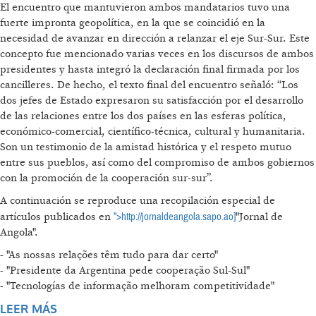
El encuentro que mantuvieron ambos mandatarios tuvo una
fuerte impronta geopolítica, en la que se coincidió en la
necesidad de avanzar en dirección a relanzar el eje Sur-Sur. Este
concepto fue mencionado varias veces en los discursos de ambos
presidentes y hasta integró la declaración final firmada por los
cancilleres. De hecho, el texto final del encuentro señaló: “Los
dos jefes de Estado expresaron su satisfacción por el desarrollo
de las relaciones entre los dos países en las esferas política,
económico-comercial, científico-técnica, cultural y humanitaria.
Son un testimonio de la amistad histórica y el respeto mutuo
entre sus pueblos, así como del compromiso de ambos gobiernos
con la promoción de la cooperación sur-sur”.
A continuación se reproduce una recopilación especial de
">http://jornaldeangola.sapo.ao]
artículos publicados en
"Jornal de
Angola".
- "As nossas relações têm tudo para dar certo"
- "Presidente da Argentina pede cooperação Sul-Sul"
- "Tecnologías de informação melhoram competitividade"
LEER MÁS
SOBRE ANGOLA E ARGENTINA UNIDOS PELA