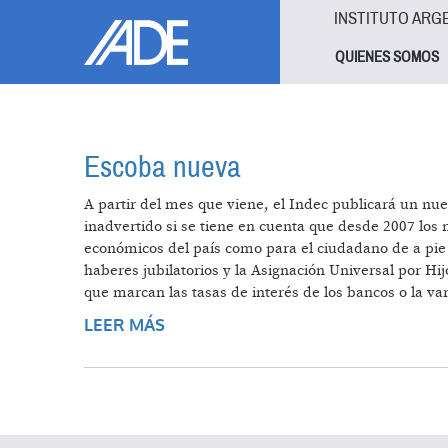
Pasar al contenido principal
Jump to main content
INSTITUTO ARG
QUIENES SOMOS
Escoba nueva
A partir del mes que viene, el Indec publicará un nue
inadvertido si se tiene en cuenta que desde 2007 los 
económicos del país como para el ciudadano de a pie 
haberes jubilatorios y la Asignación Universal por Hi
que marcan las tasas de interés de los bancos o la var
LEER MÁS
SOBRE ESCOBA NUEVA