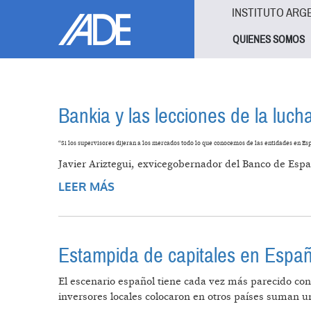
Pasar al contenido principal
Jump to main content
INSTITUTO ARG
QUIENES SOMOS
Bankia y las lecciones de la luch
“Si los supervisores dijeran a los mercados todo lo que conocemos de las entidades en Es
Javier Ariztegui, exvicegobernador del Banco de Esp
LEER MÁS
SOBRE BANKIA Y LAS LECCIONES 
Estampida de capitales en Espa
El escenario español tiene cada vez más parecido con
inversores locales colocaron en otros países suman u