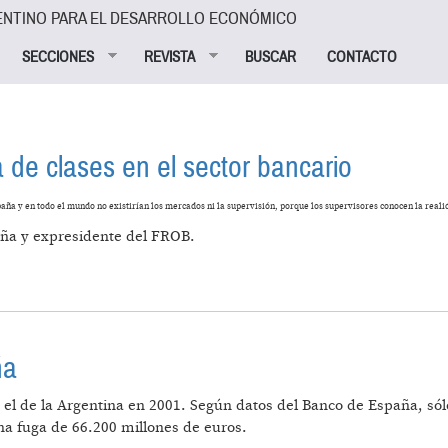
ENTINO PARA EL DESARROLLO ECONÓMICO
SECCIONES
REVISTA
BUSCAR
CONTACTO
a de clases en el sector bancario
paña y en todo el mundo no existirían los mercados ni la supervisión, porque los supervisores conocen la reali
aña y expresidente del FROB.
DE LA LUCHA DE CLASES EN EL SECTOR BANCARIO
ña
 el de la Argentina en 2001. Según datos del Banco de España, sól
na fuga de 66.200 millones de euros.