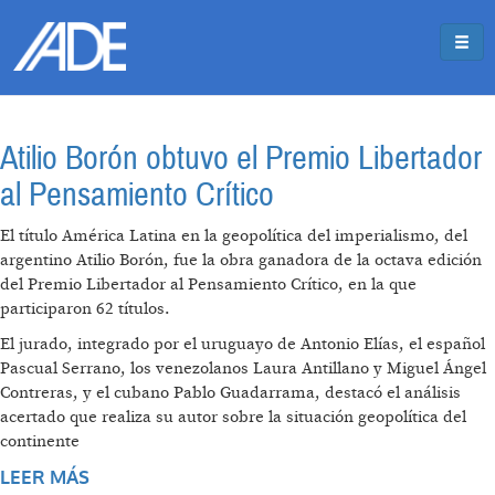
Pasar al contenido principal
Jump to main content
Atilio Borón obtuvo el Premio Libertador
al Pensamiento Crítico
El título América Latina en la geopolítica del imperialismo, del
argentino Atilio Borón, fue la obra ganadora de la octava edición
del Premio Libertador al Pensamiento Crítico, en la que
participaron 62 títulos.
El jurado, integrado por el uruguayo de Antonio Elías, el español
Pascual Serrano, los venezolanos Laura Antillano y Miguel Ángel
Contreras, y el cubano Pablo Guadarrama, destacó el análisis
acertado que realiza su autor sobre la situación geopolítica del
continente
LEER MÁS
SOBRE ATILIO BORÓN OBTUVO EL PREMIO