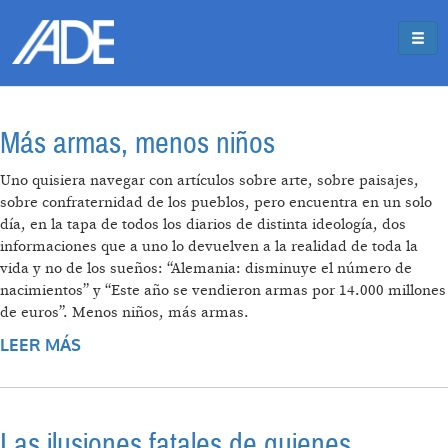
Pasar al contenido principal
Jump to main content
Más armas, menos niños
Uno quisiera navegar con artículos sobre arte, sobre paisajes,
sobre confraternidad de los pueblos, pero encuentra en un solo
día, en la tapa de todos los diarios de distinta ideología, dos
informaciones que a uno lo devuelven a la realidad de toda la
vida y no de los sueños: “Alemania: disminuye el número de
nacimientos” y “Este año se vendieron armas por 14.000 millones
de euros”. Menos niños, más armas.
LEER MÁS
SOBRE MÁS ARMAS, MENOS NIÑOS
Las ilusiones fatales de quienes