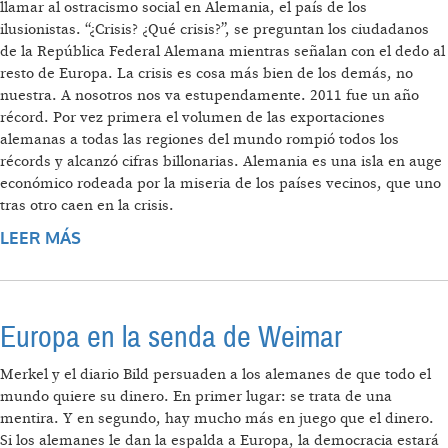
llamar al ostracismo social en Alemania, el país de los
ilusionistas. “¿Crisis? ¿Qué crisis?”, se preguntan los ciudadanos
de la República Federal Alemana mientras señalan con el dedo al
resto de Europa. La crisis es cosa más bien de los demás, no
nuestra. A nosotros nos va estupendamente. 2011 fue un año
récord. Por vez primera el volumen de las exportaciones
alemanas a todas las regiones del mundo rompió todos los
récords y alcanzó cifras billonarias. Alemania es una isla en auge
económico rodeada por la miseria de los países vecinos, que uno
tras otro caen en la crisis.
LEER MÁS
SOBRE ALARMA EN LA ISLA DE LOS
BENDITOS: LA GESTIÓN ALEMANA DE LA
CRISIS PASA FACTURA A LA PROPIA
ALEMANIA
Europa en la senda de Weimar
Merkel y el diario Bild persuaden a los alemanes de que todo el
mundo quiere su dinero. En primer lugar: se trata de una
mentira. Y en segundo, hay mucho más en juego que el dinero.
Si los alemanes le dan la espalda a Europa, la democracia estará