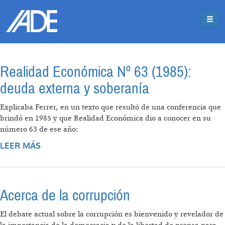
Pasar al contenido principal
Jump to main content
Realidad Económica Nº 63 (1985):
deuda externa y soberanía
Explicaba Ferrer, en un texto que resultó de una conferencia que
brindó en 1985 y que Realidad Económica dio a conocer en su
número 63 de ese año:
LEER MÁS
SOBRE REALIDAD ECONÓMICA Nº 63 (1985):
DEUDA EXTERNA Y SOBERANÍA
Acerca de la corrupción
El debate actual sobre la corrupción es bienvenido y revelador de