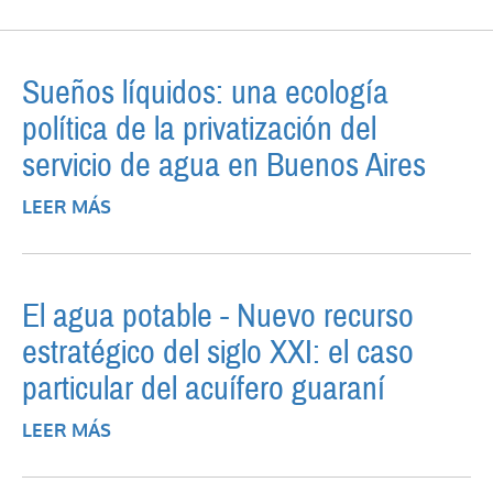
PROBLEMAS DE AGUA POR LA BAJANTE DEL
PARANÁ, PERO SÍ ALGUNAS PROVINCIAS
Sueños líquidos: una ecología
política de la privatización del
servicio de agua en Buenos Aires
LEER MÁS
SOBRE SUEÑOS LÍQUIDOS: UNA
ECOLOGÍA POLÍTICA DE LA PRIVATIZACIÓN
DEL SERVICIO DE AGUA EN BUENOS AIRES
El agua potable - Nuevo recurso
estratégico del siglo XXI: el caso
particular del acuífero guaraní
LEER MÁS
SOBRE EL AGUA POTABLE - NUEVO
RECURSO ESTRATÉGICO DEL SIGLO XXI: EL
CASO PARTICULAR DEL ACUÍFERO