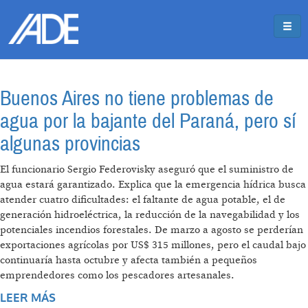
Pasar al contenido principal
Jump to main content
Buenos Aires no tiene problemas de
agua por la bajante del Paraná, pero sí
algunas provincias
El funcionario Sergio Federovisky aseguró que el suministro de
agua estará garantizado. Explica que la emergencia hídrica busca
atender cuatro dificultades: el faltante de agua potable, el de
generación hidroeléctrica, la reducción de la navegabilidad y los
potenciales incendios forestales. De marzo a agosto se perderían
exportaciones agrícolas por US$ 315 millones, pero el caudal bajo
continuaría hasta octubre y afecta también a pequeños
emprendedores como los pescadores artesanales.
LEER MÁS
SOBRE BUENOS AIRES NO TIENE