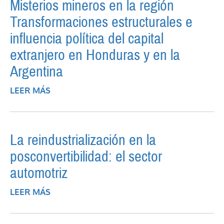
Misterios mineros en la región
Transformaciones estructurales e
influencia política del capital
extranjero en Honduras y en la
Argentina
LEER MÁS
SOBRE MISTERIOS MINEROS EN LA
REGIÓN TRANSFORMACIONES
ESTRUCTURALES E INFLUENCIA POLÍTICA
DEL CAPITAL EXTRANJERO EN HONDURAS
La reindustrialización en la
Y EN LA ARGENTINA
posconvertibilidad: el sector
automotriz
LEER MÁS
SOBRE LA REINDUSTRIALIZACIÓN EN LA
POSCONVERTIBILIDAD: EL SECTOR
AUTOMOTRIZ