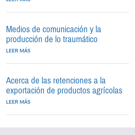
DE NOTICIAS (1 DE OCTUBRE AL 15 DE
NOVIEMBRE DE 2009)
Medios de comunicación y la
producción de lo traumático
LEER MÁS
SOBRE MEDIOS DE COMUNICACIÓN Y LA
PRODUCCIÓN DE LO TRAUMÁTICO
Acerca de las retenciones a la
exportación de productos agrícolas
LEER MÁS
SOBRE ACERCA DE LAS RETENCIONES A
LA EXPORTACIÓN DE PRODUCTOS
AGRÍCOLAS