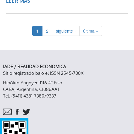
LEER MÁS
SOBRE AGRICULTURA PERUANA DE LA
SIERRA: UNA EXPERIENCIA MILENARIA
DEFINE LAS POSIBILIDADES DEL
PRESENTE
1
2
siguiente ›
última »
IADE / REALIDAD ECONOMICA
Sitio registrado bajo el ISSN 2545-708X
Hipólito Yrigoyen 1116 4° Piso
CABA, Argentina, C1086AAT
Tel. (5411) 4381-7380/9337