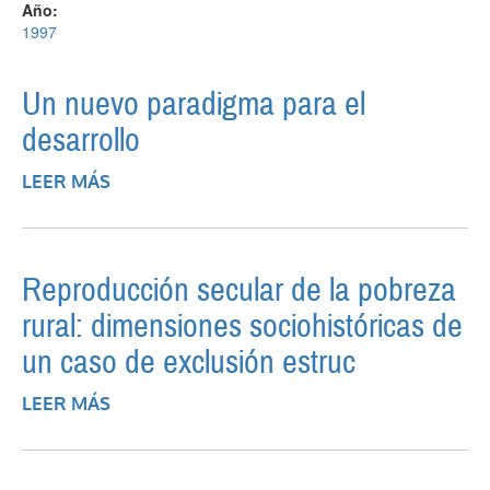
Año:
1997
Un nuevo paradigma para el
desarrollo
LEER MÁS
SOBRE UN NUEVO PARADIGMA PARA EL
DESARROLLO
Reproducción secular de la pobreza
rural: dimensiones sociohistóricas de
un caso de exclusión estruc
LEER MÁS
SOBRE REPRODUCCIÓN SECULAR DE LA
POBREZA RURAL: DIMENSIONES
SOCIOHISTÓRICAS DE UN CASO DE
EXCLUSIÓN ESTRUC