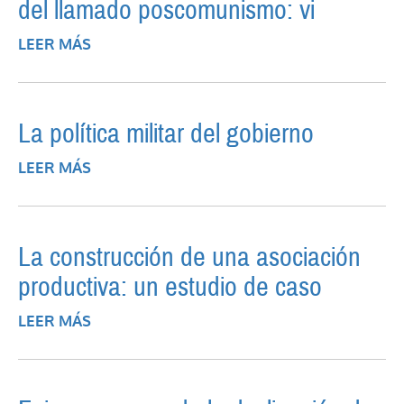
del llamado poscomunismo: vi
LEER MÁS
SOBRE LA UNIÓN EUROPEA Y LOS
ESTADOS DEL CENTRO Y ORIENTE DE
EUROPA EN LA ERA DEL LLAMADO
POSCOMUNISMO: VI
La política militar del gobierno
LEER MÁS
SOBRE LA POLÍTICA MILITAR DEL
GOBIERNO
La construcción de una asociación
productiva: un estudio de caso
LEER MÁS
SOBRE LA CONSTRUCCIÓN DE UNA
ASOCIACIÓN PRODUCTIVA: UN ESTUDIO
DE CASO