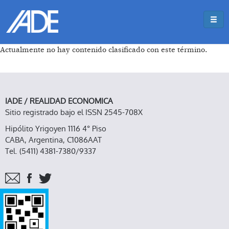
Pasar al contenido principal
Jump to main content
Actualmente no hay contenido clasificado con este término.
IADE / REALIDAD ECONOMICA
Sitio registrado bajo el ISSN 2545-708X
Hipólito Yrigoyen 1116 4° Piso
CABA, Argentina, C1086AAT
Tel. (5411) 4381-7380/9337