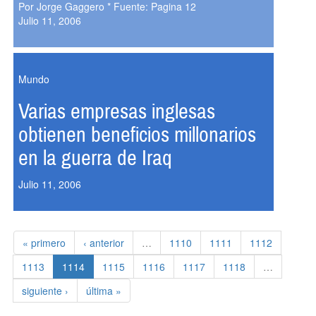
Por Jorge Gaggero * Fuente: Pagina 12
Julio 11, 2006
Mundo
Varias empresas inglesas
obtienen beneficios millonarios
en la guerra de Iraq
Julio 11, 2006
« primero
‹ anterior
…
1110
1111
1112
1113
1114
1115
1116
1117
1118
…
siguiente ›
última »